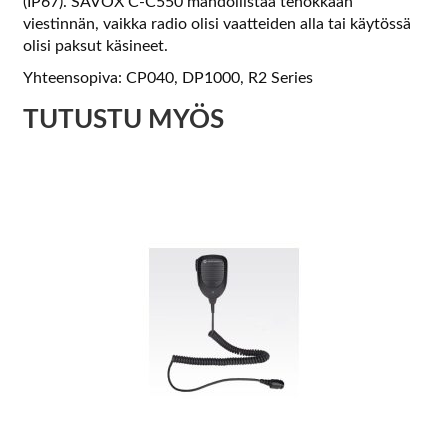
(IP67). SAVOX C-C550 mahdollistaa tehokkaan
viestinnän, vaikka radio olisi vaatteiden alla tai käytössä
olisi paksut käsineet.
Yhteensopiva: CP040, DP1000, R2 Series
TUTUSTU MYÖS