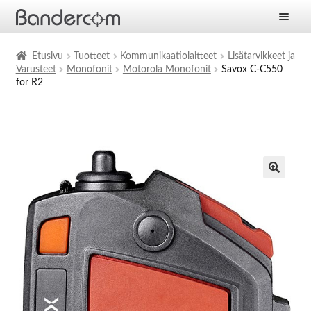
Etusivu
Etusivu
Tuotteet
Kommunikaatiolaitteet
Lisätarvikkeet ja
Varusteet
Monofonit
Motorola Monofonit
Savox C-C550
Laajen
Tuotteet
for R2
alemm
tason
Laajen
Ratkaisut
valikko
alemm
tason
Laajen
Palvelut
valikko
alemm
tason
Yritys
valikko
Ajankohtaista
Yhteystiedot