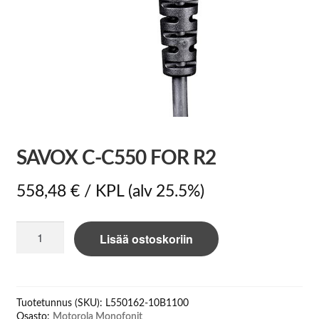
SAVOX C-C550 FOR R2
558,48
€
/ KPL
(alv 25.5%)
Savox
Lisää ostoskoriin
C-
C550
for
R2
Tuotetunnus (SKU):
L550162-10B1100
määrä
Osasto:
Motorola Monofonit