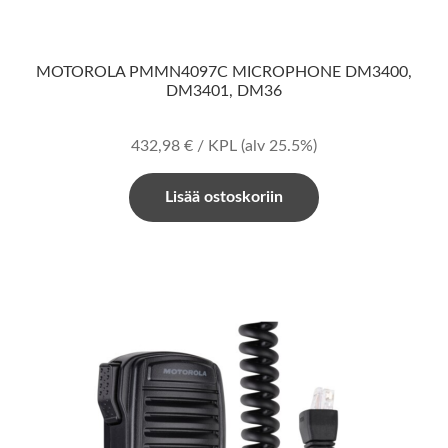
MOTOROLA PMMN4097C MICROPHONE DM3400,
DM3401, DM36
432,98
€
/ KPL
(alv 25.5%)
Lisää ostoskoriin