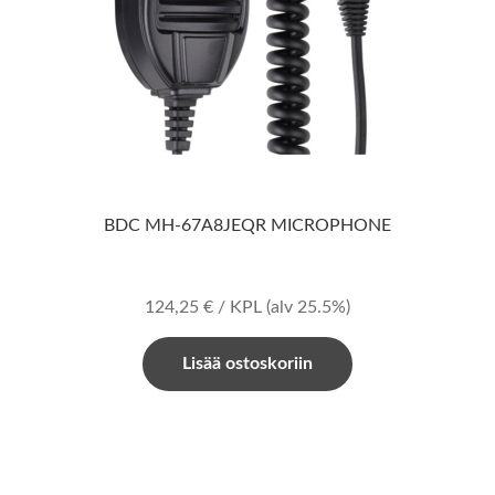
BDC MH-67A8JEQR MICROPHONE
124,25
€
/ KPL
(alv 25.5%)
Lisää ostoskoriin