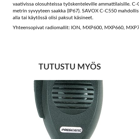
vaativissa olosuhteissa työskenteleville ammattilaisille. C
metrin syvyyteen saakka (IP67). SAVOX C-C550 mahdollista
alla tai käytössä olisi paksut käsineet.
Yhteensopivat radiomallit: ION, MXP600, MXP660, MXP7
TUTUSTU MYÖS