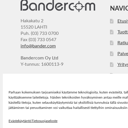
NAVI
Hakakatu 2
Etus
15520 LAHTI
Tuott
Puh. (03) 733 0700
Fax (03) 733 0547
Ratka
info@bander.com
Palve
Bandercom Oy Ltd
Y-tunnus: 1600113-9
Yrity
Ajan
Yhte
Parhaan kokemuksen tarjoamiseksi käytämme teknologioita, kuten evästeitä, tal
käyttääksemme laitetietoja. Näiden tekniikoiden hyväksyminen antaa meille ma
käsitellä tietoja, kuten selauskäyttäytymistä tai yksilöllisiä tunnuksia tällä sivu
jättäminen tai peruuttaminen voi vaikuttaa haitallisesti tiettyihin ominaisuuksiin
Evästekäytäntö
Tietosuojaseloste