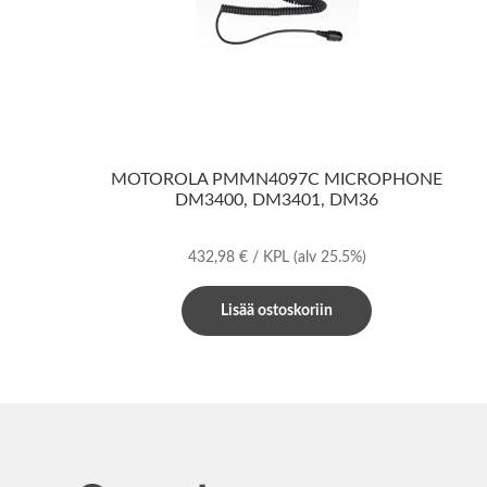
MOTOROLA PMMN4097C MICROPHONE
DM3400, DM3401, DM36
432,98
€
/ KPL
(alv 25.5%)
Lisää ostoskoriin