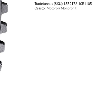
R7
Tuotetunnus (SKU):
L552172-10B1105
&
Osasto:
Motorola Monofonit
ION
määrä