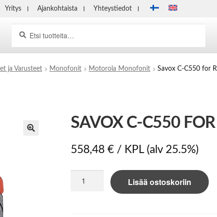
Yritys
Ajankohtaista
Yhteystiedot
Haku
Etsi:
et ja Varusteet
Monofonit
Motorola Monofonit
Savox C-C550 for 
SAVOX C-C550 FOR 
558,48
€
/ KPL
(alv 25.5%)
Savox
Lisää ostoskoriin
C-
C550
for