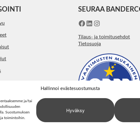
GOINTI
SEURAA BANDER
Facebook
LinkedIn
Instagram
ivu
eet
Tilaus- ja toimitusehdot
Tietosuoja
isut
lut
s
kohtaista
Hallinnoi evästesuostumusta
ystiedot
lentaaksemme ja/tai
hdollisuuden
Hyväksy
stolla. Suostumuksen
 ja toimintoihin.