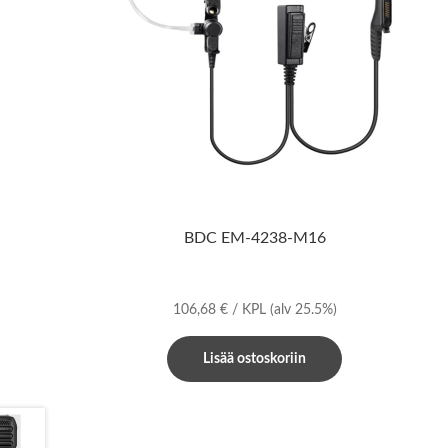
BDC EM-4238-M16
106,68
€
/ KPL
(alv 25.5%)
Lisää ostoskoriin