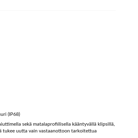
ri (IP68)
uttimella sekä matalaprofiilisella kääntyvällä klipsillä,
ä tukee uutta vain vastaanottoon tarkoitettua