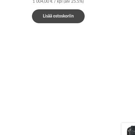
1 004,00
€
/ kpl
(alv 25.5%)
Lisää ostoskoriin