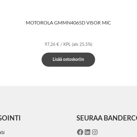
MOTOROLA GMMN4065D VISOR MIC
97,26
€
/ KPL
(alv 25.5%)
Lisää ostoskoriin
GOINTI
SEURAA BANDER
Facebook
LinkedIn
Instagram
ivu