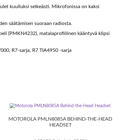
let kuulluksi selkeästi. Mikrofonissa on kaksi
en säätämisen suoraan radiosta.
peli (PMKN4232), matalaprofiilinen kääntyvä klipsi
00, R7-sarja, R7 TIA4950 -sarja
MOTOROLA PMLN8085A BEHIND-THE-HEAD
HEADSET