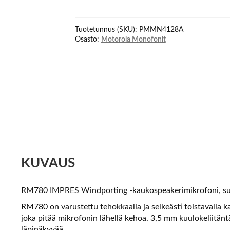
RSM
Speaker
Tuotetunnus (SKU):
PMMN4128A
Mic
Osasto:
Motorola Monofonit
määrä
KUVAUS
RM780 IMPRES Windporting -kaukospeakerimikrofoni, suu
RM780 on varustettu tehokkaalla ja selkeästi toistavalla kai
joka pitää mikrofonin lähellä kehoa. 3,5 mm kuulokeliitänt
läpinäkyvää