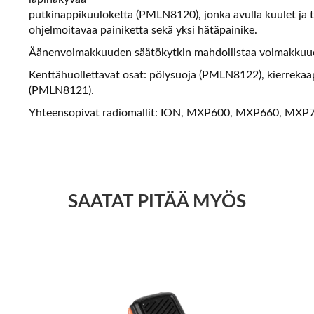
putkinappikuuloketta (PMLN8120), jonka avulla kuulet ja tu
ohjelmoitavaa painiketta sekä yksi hätäpainike.
Äänenvoimakkuuden säätökytkin mahdollistaa voimakkuud
Kenttähuollettavat osat: pölysuoja (PMLN8122), kierrekaa
(PMLN8121).
Yhteensopivat radiomallit: ION, MXP600, MXP660, MXP70
SAATAT PITÄÄ MYÖS