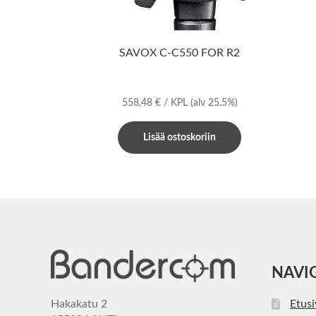
SAVOX C-C550 FOR R2
558,48
€
/ KPL
(alv 25.5%)
Lisää ostoskoriin
NAVI
Hakakatu 2
Etus