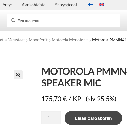
Yritys
Ajankohtaista
Yhteystiedot
Haku
Etsi:
et ja Varusteet
Monofonit
Motorola Monofonit
Motorola PMMN41
MOTOROLA PMMN4
SPEAKER MIC
175,70
€
/ KPL
(alv 25.5%)
Motorola
Lisää ostoskoriin
PMMN4128A
RM780