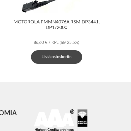
MOTOROLA PMMN4076A RSM DP3441,
DP1/2000
86,60
€
/ KPL
(alv 25.5%)
Lisää ostoskoriin
COMIA