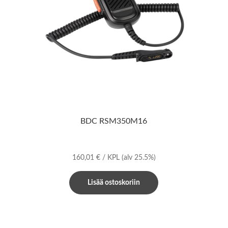
BDC RSM350M16
160,01
€
/ KPL
(alv 25.5%)
Lisää ostoskoriin