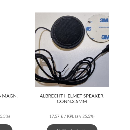
6 MAGN.
ALBRECHT HELMET SPEAKER,
CONN.3,5MM
25.5%)
17,57
€
/ KPL
(alv 25.5%)