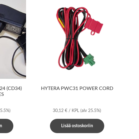
4 (CD34)
HYTERA PWC31 POWER CORD
ES
25.5%)
30,12
€
/ KPL
(alv 25.5%)
in
Lisää ostoskoriin