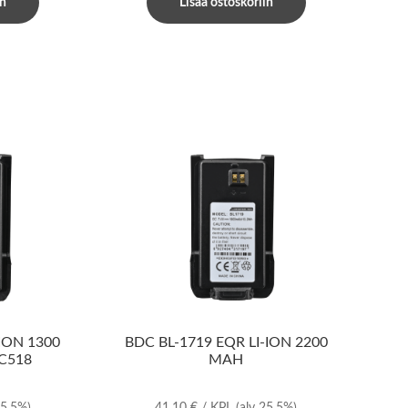
in
Lisää ostoskoriin
ION 1300
BDC BL-1719 EQR LI-ION 2200
C518
MAH
25.5%)
41,10
€
/ KPL
(alv 25.5%)