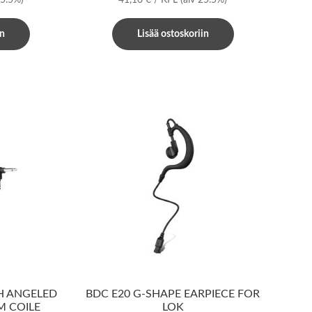
in
Lisää ostoskoriin
TH ANGELED
BDC E20 G-SHAPE EARPIECE FOR
 COILE
LOK