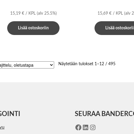
15,19
€
/ KPL
(alv 25.5%)
15,69
€
/ KPL
(alv 
Lisää ostoskoriin
Lisää ostoskori
Näytetään tulokset 1–12 / 495
GOINTI
SEURAA BANDER
Facebook
LinkedIn
Instagram
ivu