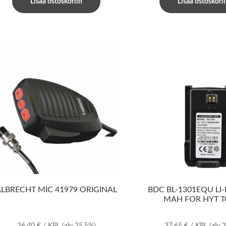
Lisää ostoskoriin
Lisää ostoskori
ALBRECHT MIC 41979 ORIGINAL
BDC BL-1301EQU LI-
MAH FOR HYT T
36,40
€
/ KPL
(alv 25.5%)
37,65
€
/ KPL
(alv 