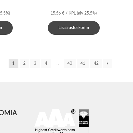
25.5%)
15,56
€
/ KPL
(alv 25.5%)
in
Lisää ostoskoriin
1
2
3
4
…
40
41
42
COMIA