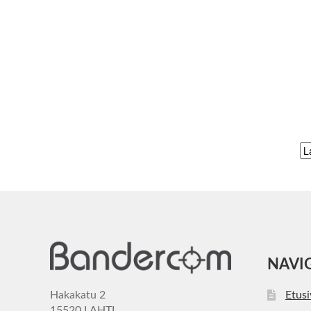
NAVI
Hakakatu 2
Etus
15520 LAHTI