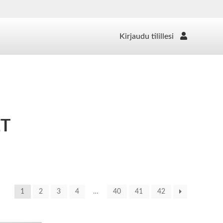
Kirjaudu tilillesi
ET
1
2
3
4
…
40
41
42