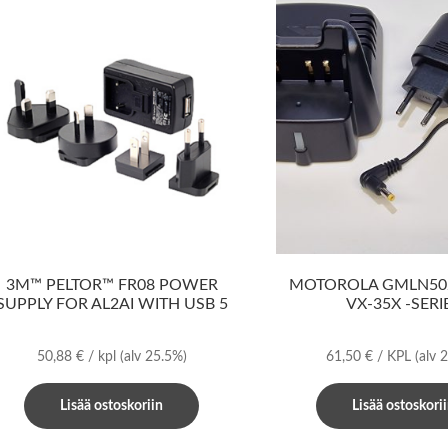
3M™ PELTOR™ FR08 POWER
MOTOROLA GMLN502
SUPPLY FOR AL2AI WITH USB 5
VX-35X -SERI
50,88
€
/ kpl
(alv 25.5%)
61,50
€
/ KPL
(alv 
Lisää ostoskoriin
Lisää ostoskori