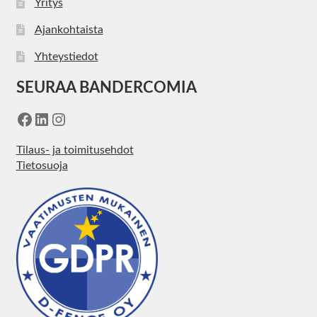
Yritys
Ajankohtaista
Yhteystiedot
SEURAA BANDERCOMIA
Facebook
LinkedIn
Instagram
Tilaus- ja toimitusehdot
Tietosuoja