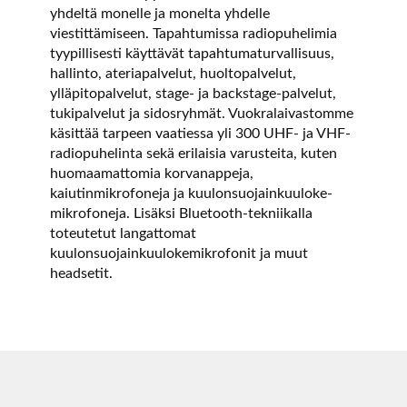
yhdeltä monelle ja monelta yhdelle
viestittämiseen. Tapahtumissa radiopuhelimia
tyypillisesti käyttävät tapahtumaturvallisuus,
hallinto, ateriapalvelut, huoltopalvelut,
ylläpitopalvelut, stage- ja backstage-palvelut,
tukipalvelut ja sidosryhmät. Vuokralaivastomme
käsittää tarpeen vaatiessa yli 300 UHF- ja VHF-
radiopuhelinta sekä erilaisia varusteita, kuten
huomaamattomia korvanappeja,
kaiutinmikrofoneja ja kuulonsuojainkuuloke-
mikrofoneja. Lisäksi Bluetooth-tekniikalla
toteutetut langattomat
kuulonsuojainkuulokemikrofonit ja muut
headsetit.