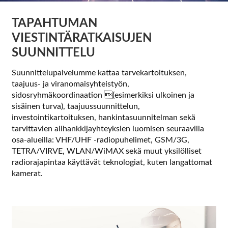
tason
Yritys
valikko
TAPAHTUMAN
Ajankohtaista
VIESTINTÄRATKAISUJEN
SUUNNITTELU
Yhteystiedot
Suunnittelupalvelumme kattaa tarvekartoituksen,
taajuus- ja viranomaisyhteistyön,
sidosryhmäkoordinaation (esimerkiksi ulkoinen ja
sisäinen turva), taajuussuunnittelun,
investointikartoituksen, hankintasuunnitelman sekä
tarvittavien alihankkijayhteyksien luomisen seuraavilla
osa-alueilla: VHF/UHF -radiopuhelimet, GSM/3G,
TETRA/VIRVE, WLAN/WiMAX sekä muut yksilölliset
radiorajapintaa käyttävät teknologiat, kuten langattomat
kamerat.