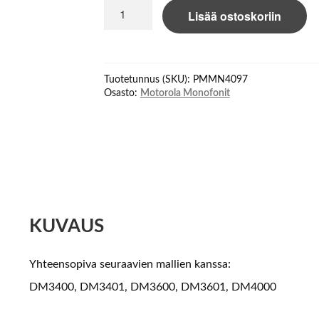
Motorola
Lisää ostoskoriin
PMMN4097C
microphone
DM3400,
DM3401,
Tuotetunnus (SKU):
PMMN4097
DM36
Osasto:
Motorola Monofonit
määrä
KUVAUS
Yhteensopiva seuraavien mallien kanssa:
DM3400, DM3401, DM3600, DM3601, DM4000