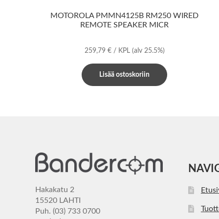
MOTOROLA PMMN4125B RM250 WIRED
REMOTE SPEAKER MICR
259,79
€
/ KPL
(alv 25.5%)
Lisää ostoskoriin
NAVI
Hakakatu 2
Etus
15520 LAHTI
Tuott
Puh. (03) 733 0700