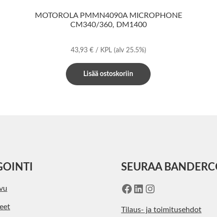
MOTOROLA PMMN4090A MICROPHONE
CM340/360, DM1400
43,93
€
/ KPL
(alv 25.5%)
Lisää ostoskoriin
GOINTI
SEURAA BANDER
Facebook
LinkedIn
Instagram
ivu
eet
Tilaus- ja toimitusehdot