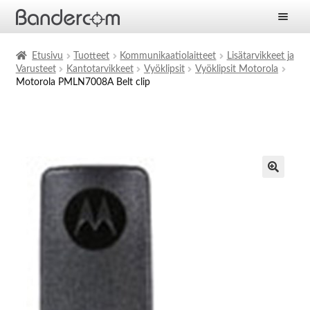
Etusivu
Etusivu
Tuotteet
Kommunikaatiolaitteet
Lisätarvikkeet ja
Varusteet
Kantotarvikkeet
Vyöklipsit
Vyöklipsit Motorola
Laajen
Tuotteet
Motorola PMLN7008A Belt clip
alemm
tason
Laajen
Ratkaisut
valikko
alemm
tason
Laajen
Palvelut
valikko
alemm
tason
Yritys
valikko
Ajankohtaista
Yhteystiedot