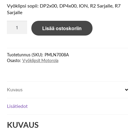
Vyöklipsi sopii: DP2x00, DP4x00, ION, R2 Sarjalle, R7
Sarjalle
Motorola
Lisää ostoskoriin
PMLN7008A
Belt
clip
määrä
Tuotetunnus (SKU):
PMLN7008A
Osasto:
Vyöklipsit Motorola
Kuvaus
Lisätiedot
KUVAUS