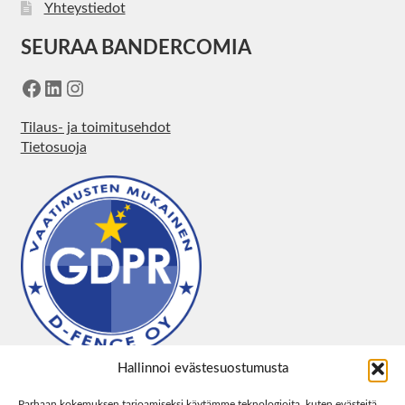
Yhteystiedot
SEURAA BANDERCOMIA
Facebook
LinkedIn
Instagram
Tilaus- ja toimitusehdot
Tietosuoja
Hallinnoi evästesuostumusta
Parhaan kokemuksen tarjoamiseksi käytämme teknologioita, kuten evästeitä,