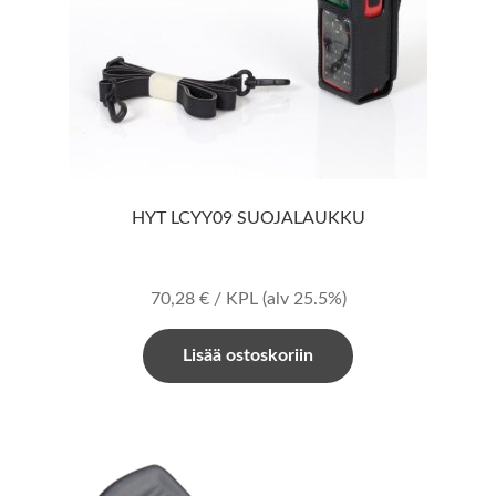
HYT LCYY09 SUOJALAUKKU
70,28
€
/ KPL
(alv 25.5%)
Lisää ostoskoriin