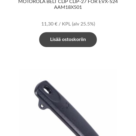
MOTOROLA BELT CLIP CLIP-27 FOR EVX-S24
AAM18X501
11,30
€
/ KPL
(alv 25.5%)
Lisää ostoskoriin