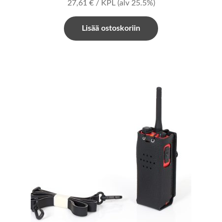
27,61
€
/ KPL
(alv 25.5%)
Lisää ostoskoriin