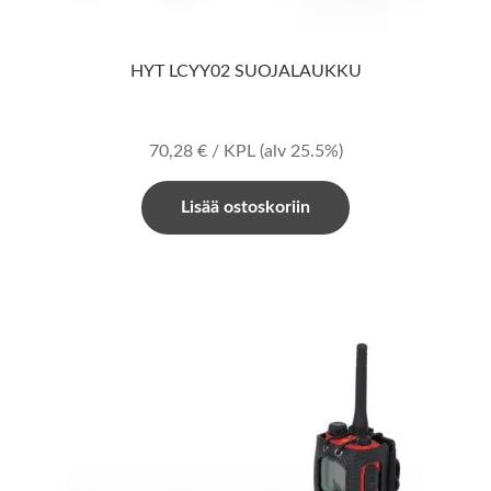
HYT LCYY02 SUOJALAUKKU
70,28
€
/ KPL
(alv 25.5%)
Lisää ostoskoriin