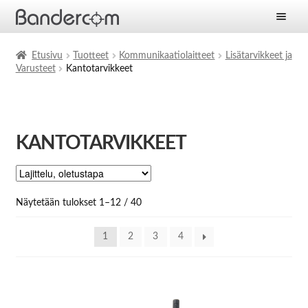
Etusivu
Etusivu
Tuotteet
Kommunikaatiolaitteet
Lisätarvikkeet ja
Varusteet
Kantotarvikkeet
Laajen
Tuotteet
alemm
tason
Laajen
Ratkaisut
valikko
alemm
KANTOTARVIKKEET
tason
Laajen
Palvelut
valikko
alemm
tason
Yritys
valikko
Näytetään tulokset 1–12 / 40
Ajankohtaista
1
2
3
4
Yhteystiedot