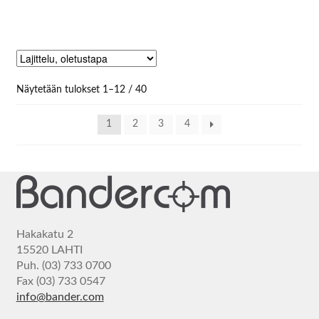
Näytetään tulokset 1–12 / 40
1
2
3
4
Hakakatu 2
15520 LAHTI
Puh. (03) 733 0700
Fax (03) 733 0547
info@bander.com