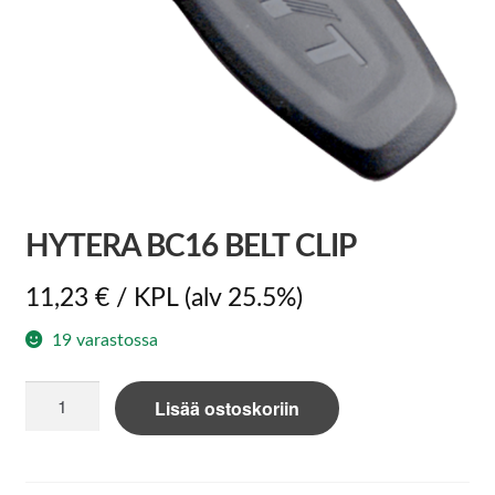
HYTERA BC16 BELT CLIP
11,23
€
/ KPL
(alv 25.5%)
19 varastossa
Hytera
Lisää ostoskoriin
BC16
belt
clip
määrä