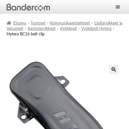
Etusivu
Etusivu
Tuotteet
Kommunikaatiolaitteet
Lisätarvikkeet ja
Varusteet
Kantotarvikkeet
Vyöklipsit
Vyöklipsit Hytera
Laajen
Tuotteet
Hytera BC16 belt clip
alemm
tason
Laajen
Ratkaisut
valikko
alemm
tason
Laajen
Palvelut
valikko
alemm
tason
Yritys
valikko
Ajankohtaista
Yhteystiedot