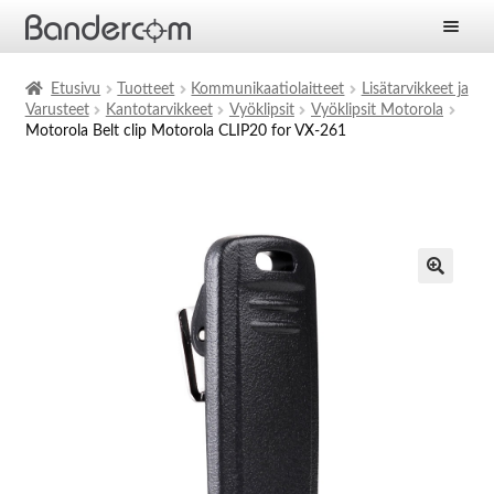
Etusivu
Etusivu
Tuotteet
Kommunikaatiolaitteet
Lisätarvikkeet ja
Varusteet
Kantotarvikkeet
Vyöklipsit
Vyöklipsit Motorola
Laajen
Tuotteet
Motorola Belt clip Motorola CLIP20 for VX-261
alemm
tason
Laajen
Ratkaisut
valikko
alemm
tason
Laajen
Palvelut
valikko
alemm
tason
Yritys
valikko
Ajankohtaista
Yhteystiedot