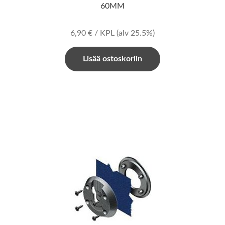
60MM
6,90
€
/ KPL
(alv 25.5%)
Lisää ostoskoriin