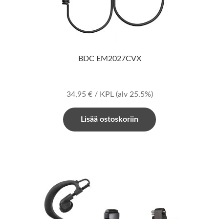
BDC EM2027CVX
34,95
€
/ KPL
(alv 25.5%)
Lisää ostoskoriin