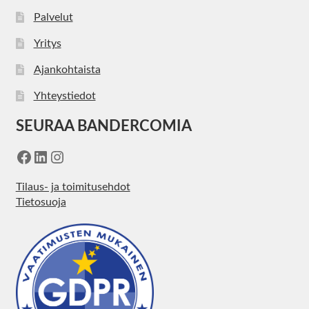
Palvelut
Yritys
Ajankohtaista
Yhteystiedot
SEURAA BANDERCOMIA
Facebook
LinkedIn
Instagram
Tilaus- ja toimitusehdot
Tietosuoja