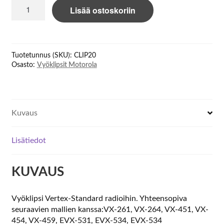
Motorola
Lisää ostoskoriin
Belt
clip
Motorola
CLIP20
Tuotetunnus (SKU):
CLIP20
for
Osasto:
Vyöklipsit Motorola
VX-
261
määrä
Kuvaus
Lisätiedot
KUVAUS
Vyöklipsi Vertex-Standard radioihin. Yhteensopiva
seuraavien mallien kanssa:VX-261, VX-264, VX-451, VX-
454, VX-459, EVX-531, EVX-534, EVX-534