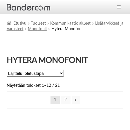
Etusivu
Etusivu
Tuotteet
Kommunikaatiolaitteet
Lisätarvikkeet ja
Varusteet
Monofonit
Hytera Monofonit
Laajen
Tuotteet
alemm
tason
Laajen
Ratkaisut
valikko
alemm
HYTERA MONOFONIT
tason
Laajen
Palvelut
valikko
alemm
tason
Yritys
valikko
Näytetään tulokset 1–12 / 21
Ajankohtaista
1
2
Yhteystiedot