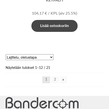
KEYPAD I
104,17
€
/ KPL
(alv 25.5%)
Lisää ostoskoriin
Näytetään tulokset 1–12 / 21
1
2