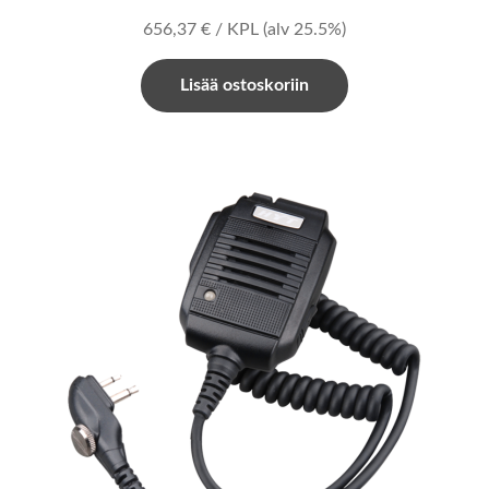
656,37
€
/ KPL
(alv 25.5%)
Lisää ostoskoriin