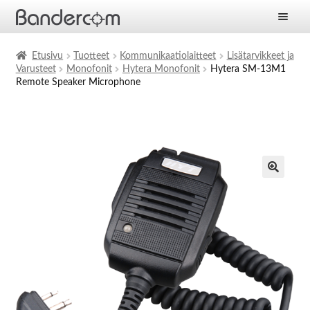
Etusivu
Etusivu
Tuotteet
Kommunikaatiolaitteet
Lisätarvikkeet ja
Varusteet
Monofonit
Hytera Monofonit
Hytera SM-13M1
Laajen
Tuotteet
Remote Speaker Microphone
alemm
tason
Laajen
Ratkaisut
valikko
alemm
tason
Laajen
Palvelut
valikko
alemm
tason
Yritys
valikko
Ajankohtaista
Yhteystiedot