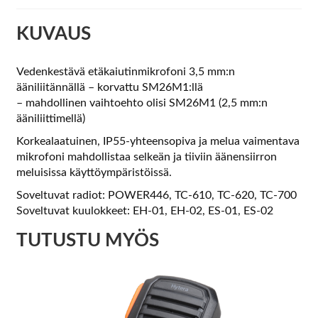
KUVAUS
Vedenkestävä etäkaiutinmikrofoni 3,5 mm:n
ääniliitännällä – korvattu SM26M1:llä
– mahdollinen vaihtoehto olisi SM26M1 (2,5 mm:n
ääniliittimellä)
Korkealaatuinen, IP55-yhteensopiva ja melua vaimentava
mikrofoni mahdollistaa selkeän ja tiiviin äänensiirron
meluisissa käyttöympäristöissä.
Soveltuvat radiot: POWER446, TC-610, TC-620, TC-700
Soveltuvat kuulokkeet: EH-01, EH-02, ES-01, ES-02
TUTUSTU MYÖS