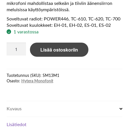
mikrofoni mahdollistaa selkeän ja tiiviin äänensiirron
meluisissa käyttöympäristöissä.
Soveltuvat radiot: POWER446, TC-610, TC-620, TC-700
Soveltuvat kuulokkeet: EH-01, EH-02, ES-01, ES-02
1 varastossa
Hytera
Lisää ostoskoriin
SM-
13M1
Remote
Speaker
Tuotetunnus (SKU):
SM13M1
Microphone
Osasto:
Hytera Monofonit
määrä
Kuvaus
Lisätiedot