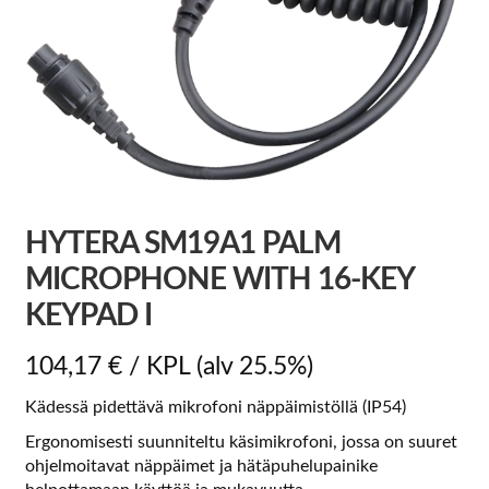
HYTERA SM19A1 PALM
MICROPHONE WITH 16-KEY
KEYPAD I
104,17
€
/ KPL
(alv 25.5%)
Kädessä pidettävä mikrofoni näppäimistöllä (IP54)
Ergonomisesti suunniteltu käsimikrofoni, jossa on suuret
ohjelmoitavat näppäimet ja hätäpuhelupainike