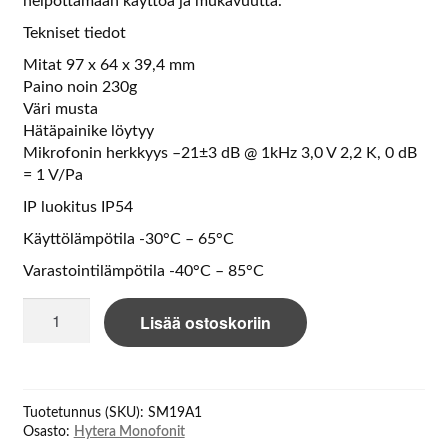
helpottamaan käyttöä ja mukavuutta.
Tekniset tiedot
Mitat 97 x 64 x 39,4 mm
Paino noin 230g
Väri musta
Hätäpainike löytyy
Mikrofonin herkkyys –21±3 dB @ 1kHz 3,0 V 2,2 K, 0 dB
= 1 V/Pa
IP luokitus IP54
Käyttölämpötila -30°C – 65°C
Varastointilämpötila -40°C – 85°C
Hytera
Lisää ostoskoriin
SM19A1
Palm
microphone
with
Tuotetunnus (SKU):
SM19A1
16-
Osasto:
Hytera Monofonit
key