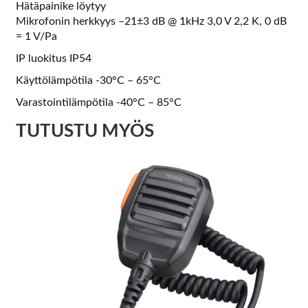
Hätäpainike löytyy
Mikrofonin herkkyys –21±3 dB @ 1kHz 3,0 V 2,2 K, 0 dB
= 1 V/Pa
IP luokitus IP54
Käyttölämpötila -30°C – 65°C
Varastointilämpötila -40°C – 85°C
TUTUSTU MYÖS