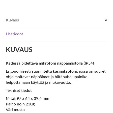
keypad
I
määrä
Kuvaus
Lisätiedot
KUVAUS
Kädessä pidettävä mikrofoni näppäimistöllä (IP54)
Ergonomisesti suunniteltu käsimikrofoni, jossa on suuret
ohjelmoitavat näppäimet ja hätäpuhelupainike
helpottamaan käyttöä ja mukavuutta.
Tekniset tiedot
Mitat 97 x 64 x 39,4 mm
Paino noin 230g
Väri musta