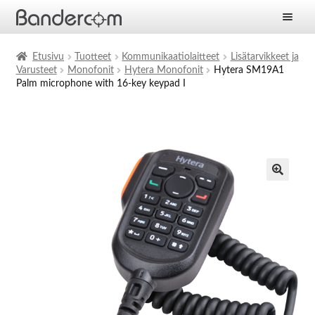
Etusivu
Etusivu
Tuotteet
Kommunikaatiolaitteet
Lisätarvikkeet ja
Varusteet
Monofonit
Hytera Monofonit
Hytera SM19A1
Laajen
Tuotteet
Palm microphone with 16-key keypad I
alemm
tason
Laajen
Ratkaisut
valikko
alemm
tason
Laajen
Palvelut
valikko
alemm
tason
Yritys
valikko
Ajankohtaista
Yhteystiedot