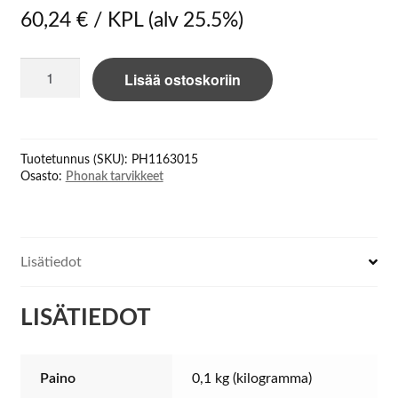
60,24
€
/ KPL
(alv 25.5%)
Phonak
Lisää ostoskoriin
Roger
Covert
acoustic
tube
Tuotetunnus (SKU):
PH1163015
earphone
Osasto:
Phonak tarvikkeet
90cm
määrä
Lisätiedot
LISÄTIEDOT
Paino
0,1 kg (kilogramma)