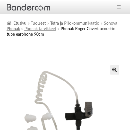
Etusivu
Etusivu
Tuotteet
Tetra ja Piilokommunikaatio
Sonova
Phonak
Phonak tarvikkeet
Phonak Roger Covert acoustic
Laajen
Tuotteet
tube earphone 90cm
alemm
tason
Laajen
Ratkaisut
valikko
alemm
tason
Laajen
Palvelut
valikko
alemm
tason
Yritys
valikko
Ajankohtaista
Yhteystiedot