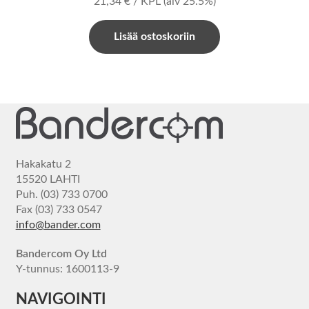
21,34
€
/ KPL
(alv 25.5%)
Lisää ostoskoriin
Hakakatu 2
15520 LAHTI
Puh. (03) 733 0700
Fax (03) 733 0547
info@bander.com
Bandercom Oy Ltd
Y-tunnus: 1600113-9
NAVIGOINTI