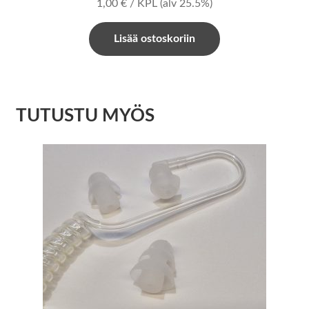
1,00
€
/ KPL
(alv 25.5%)
Lisää ostoskoriin
TUTUSTU MYÖS