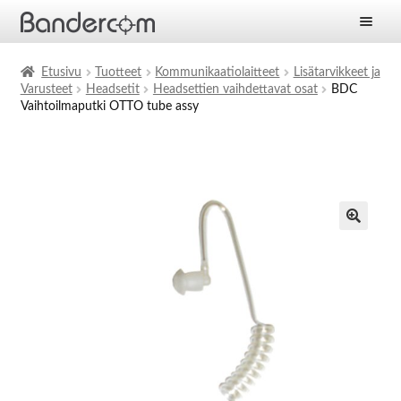
Etusivu
Etusivu
Tuotteet
Kommunikaatiolaitteet
Lisätarvikkeet ja
Varusteet
Headsetit
Headsettien vaihdettavat osat
BDC
Laajen
Tuotteet
Vaihtoilmaputki OTTO tube assy
alemm
tason
Laajen
Ratkaisut
valikko
alemm
tason
Laajen
Palvelut
valikko
alemm
tason
Yritys
valikko
Ajankohtaista
Yhteystiedot