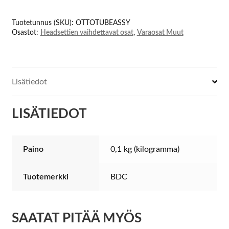
tube
assy
Tuotetunnus (SKU):
OTTOTUBEASSY
määrä
Osastot:
Headsettien vaihdettavat osat
,
Varaosat Muut
Lisätiedot
LISÄTIEDOT
Paino
0,1 kg (kilogramma)
Tuotemerkki
BDC
SAATAT PITÄÄ MYÖS