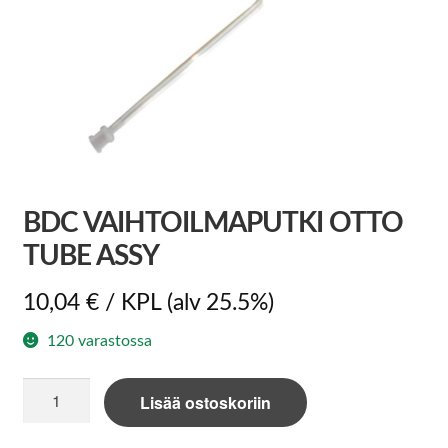
BDC VAIHTOILMAPUTKI OTTO
TUBE ASSY
10,04
€
/ KPL
(alv 25.5%)
120 varastossa
BDC
Lisää ostoskoriin
Vaihtoilmaputki
OTTO