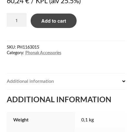
60,24
€
/ KPL
(alv 25.5%)
Phonak
Add to cart
Roger
Covert
acoustic
tube
SKU:
PH1163015
earphone
Category:
Phonak Accessories
90cm
quantity
Additional information
ADDITIONAL INFORMATION
Weight
0,1 kg