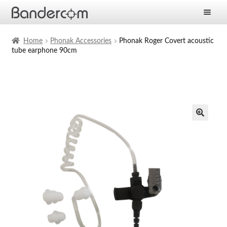
Frontpage
Home
Phonak Accessories
Phonak Roger Covert acoustic
tube earphone 90cm
Expan
Products
child
menu
Expan
Solutions
child
menu
Expan
Services
child
menu
News
Company
Contact