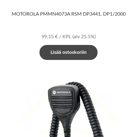
MOTOROLA PMMN4073A RSM DP3441, DP1/2000
99,15
€
/ KPL
(alv 25.5%)
Lisää ostoskoriin