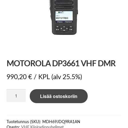
MOTOROLA DP3661 VHF DMR
990,20
€
/ KPL
(alv 25.5%)
Motorola
Lisää ostoskoriin
DP3661
VHF
DMR
määrä
Tuotetunnus (SKU):
MDH69JDQ9RA1AN
Osasto:
VHF Käsiradiopuhelimet