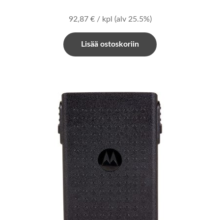
92,87
€
/ kpl
(alv 25.5%)
Lisää ostoskoriin