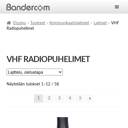
Etusivu
Etusivu
Tuotteet
Kommunikaatiolaitteet
Laitteet
VHF
Radiopuhelimet
Laajen
Tuotteet
alemm
tason
Laajen
Ratkaisut
valikko
alemm
VHF RADIOPUHELIMET
tason
Laajen
Palvelut
valikko
alemm
tason
Yritys
valikko
Näytetään tulokset 1–12 / 58
Ajankohtaista
1
2
3
4
5
Yhteystiedot