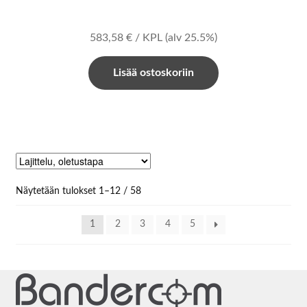
583,58
€
/ KPL
(alv 25.5%)
Lisää ostoskoriin
Näytetään tulokset 1–12 / 58
1
2
3
4
5