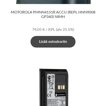
MOTOROLA PMNN4151R ACCU (REPL HNN9008
GP340) NIMH
74,05
€
/ KPL
(alv 25.5%)
Lisää ostoskoriin