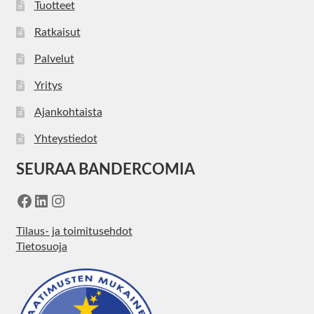
Tuotteet
Ratkaisut
Palvelut
Yritys
Ajankohtaista
Yhteystiedot
SEURAA BANDERCOMIA
Facebook
LinkedIn
Instagram
Tilaus- ja toimitusehdot
Tietosuoja