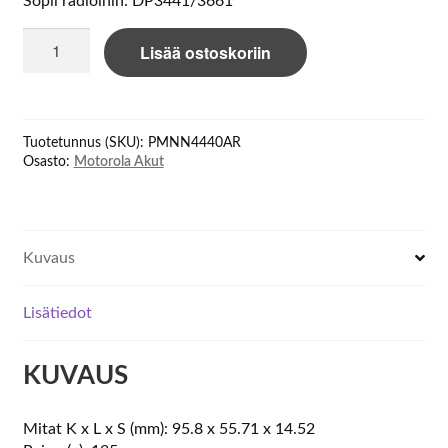
Sopii radioihin: DP3441/3661
Motorola
Lisää ostoskoriin
Mototrbo
PMNN4440AR
IMPRESS
DP3441
Tuotetunnus (SKU):
PMNN4440AR
Li-
Osasto:
Motorola Akut
Ion
määrä
Kuvaus
Lisätiedot
KUVAUS
Mitat K x L x S (mm): 95.8 x 55.71 x 14.52