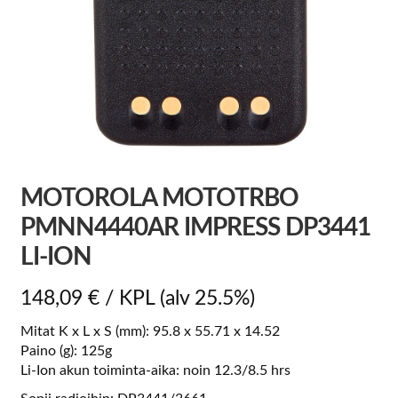
MOTOROLA MOTOTRBO
PMNN4440AR IMPRESS DP3441
LI-ION
148,09
€
/ KPL
(alv 25.5%)
Mitat K x L x S (mm): 95.8 x 55.71 x 14.52
Paino (g): 125g
Li-Ion akun toiminta-aika: noin 12.3/8.5 hrs