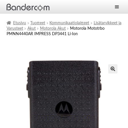
Etusivu
Etusivu
Tuotteet
Kommunikaatiolaitteet
Lisätarvikkeet ja
Varusteet
Akut
Motorola Akut
Motorola Mototrbo
Laajen
Tuotteet
PMNN4440AR IMPRESS DP3441 Li-Ion
alemm
tason
Laajen
Ratkaisut
valikko
alemm
tason
Laajen
Palvelut
valikko
alemm
tason
Yritys
valikko
Ajankohtaista
Yhteystiedot