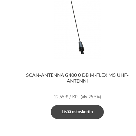
SCAN-ANTENNA G400 0 DB M-FLEX M5 UHF-
ANTENNI
12,55
€
/ KPL
(alv 25.5%)
Lisää ostoskoriin