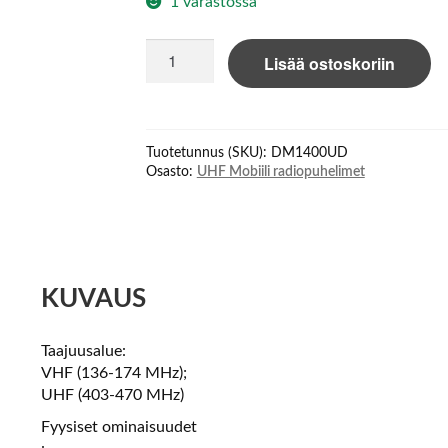
1 varastossa
Motorola
Lisää ostoskoriin
DM1400
Mobile
UHF
digital
Tuotetunnus (SKU):
DM1400UD
analog
Osasto:
UHF Mobiili radiopuhelimet
määrä
KUVAUS
Taajuusalue:
VHF (136-174 MHz);
UHF (403-470 MHz)
Fyysiset ominaisuudet