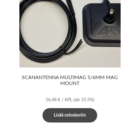
SCANANTENNA MULTIMAG 5/6MM MAG
MOUNT
56,48
€
/ KPL
(alv 25.5%)
Lisää ostoskoriin