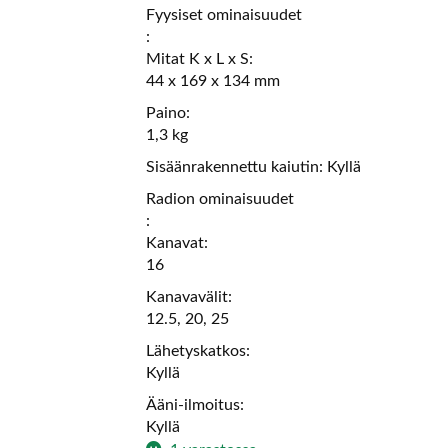
Fyysiset ominaisuudet
:
Mitat K x L x S:
44 x 169 x 134 mm
Paino:
1,3 kg
Sisäänrakennettu kaiutin: Kyllä
Radion ominaisuudet
:
Kanavat:
16
Kanavavälit:
12.5, 20, 25
Lähetyskatkos:
Kyllä
Ääni-ilmoitus:
Kyllä