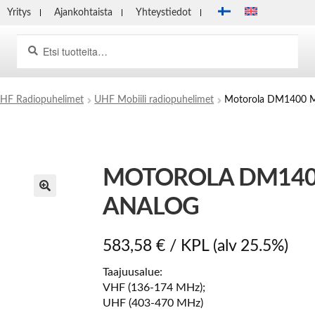
Yritys
Ajankohtaista
Yhteystiedot
Haku
Etsi:
HF Radiopuhelimet
UHF Mobiili radiopuhelimet
Motorola DM1400 Mo
MOTOROLA DM1400
ANALOG
583,58
€
/ KPL
(alv 25.5%)
Taajuusalue:
VHF (136-174 MHz);
UHF (403-470 MHz)