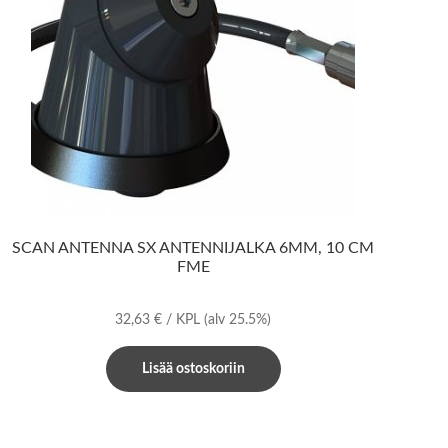
SCAN ANTENNA SX ANTENNIJALKA 6MM, 10 CM
FME
32,63
€
/ KPL
(alv 25.5%)
Lisää ostoskoriin