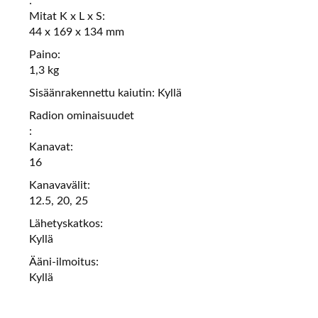
:
Mitat K x L x S:
44 x 169 x 134 mm
Paino:
1,3 kg
Sisäänrakennettu kaiutin: Kyllä
Radion ominaisuudet
:
Kanavat:
16
Kanavavälit:
12.5, 20, 25
Lähetyskatkos:
Kyllä
Ääni-ilmoitus:
Kyllä