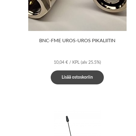
BNC-FME UROS-UROS PIKALIITIN
10,04
€
/ KPL
(alv 25.5%)
Lisää ostoskoriin