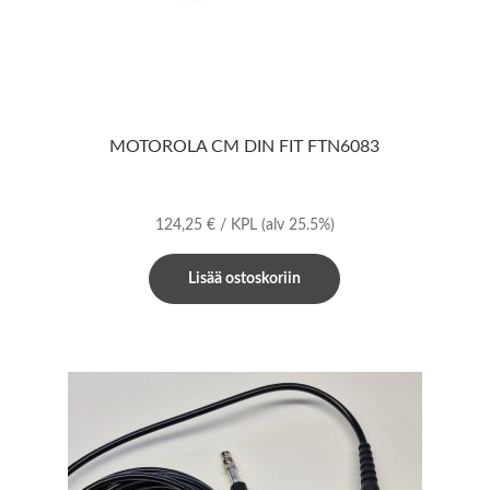
MOTOROLA CM DIN FIT FTN6083
124,25
€
/ KPL
(alv 25.5%)
Lisää ostoskoriin