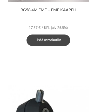
RG58 4M FME – FME KAAPELI
17,57
€
/ KPL
(alv 25.5%)
Lisää ostoskoriin