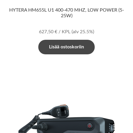
HYTERA HM655L U1 400-470 MHZ, LOW POWER (5-
25W)
627,50
€
/ KPL
(alv 25.5%)
Lisää ostoskoriin