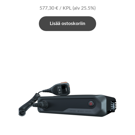
577,30
€
/ KPL
(alv 25.5%)
Lisää ostoskoriin