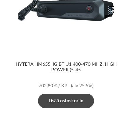
HYTERA HM655HG BT U1 400-470 MHZ, HIGH
POWER (5-45
702,80
€
/ KPL
(alv 25.5%)
Lisää ostoskoriin