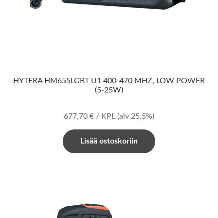
HYTERA HM655LGBT U1 400-470 MHZ, LOW POWER
(5-25W)
677,70
€
/ KPL
(alv 25.5%)
Lisää ostoskoriin