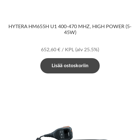
HYTERA HM655H U1 400-470 MHZ, HIGH POWER (5-
45W)
652,60
€
/ KPL
(alv 25.5%)
Lisää ostoskoriin