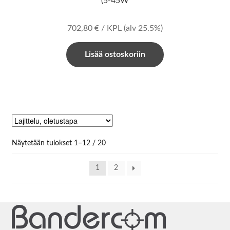
(5-45W
702,80
€
/ KPL
(alv 25.5%)
Lisää ostoskoriin
Näytetään tulokset 1–12 / 20
1
2