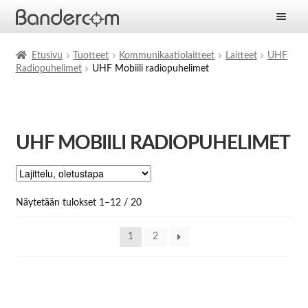
Etusivu
Etusivu
Tuotteet
Kommunikaatiolaitteet
Laitteet
UHF
Radiopuhelimet
UHF Mobiili radiopuhelimet
Laajen
Tuotteet
alemm
tason
Laajen
Ratkaisut
valikko
alemm
UHF MOBIILI RADIOPUHELIMET
tason
Laajen
Palvelut
valikko
alemm
tason
Yritys
valikko
Näytetään tulokset 1–12 / 20
Ajankohtaista
1
2
Yhteystiedot