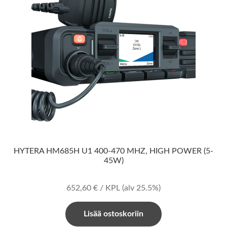
HYTERA HM685H U1 400-470 MHZ, HIGH POWER (5-
45W)
652,60
€
/ KPL
(alv 25.5%)
Lisää ostoskoriin