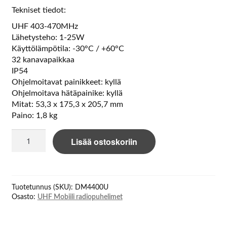
Tekniset tiedot:
UHF 403-470MHz
Lähetysteho: 1-25W
Käyttölämpötila: -30°C / +60°C
32 kanavapaikkaa
IP54
Ohjelmoitavat painikkeet: kyllä
Ohjelmoitava hätäpainike: kyllä
Mitat: 53,3 x 175,3 x 205,7 mm
Paino: 1,8 kg
Motorola
Lisää ostoskoriin
DM4400E
MOBILE
TDMA
UHF
Tuotetunnus (SKU):
DM4400U
määrä
Osasto:
UHF Mobiili radiopuhelimet