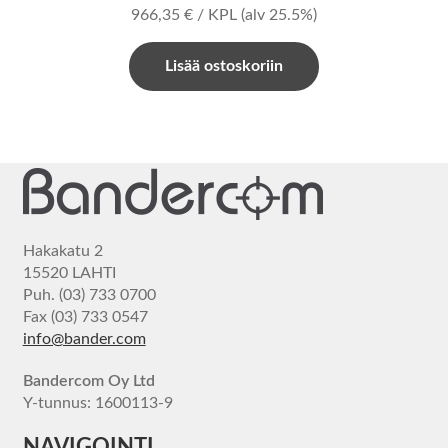
966,35
€
/ KPL
(alv 25.5%)
Lisää ostoskoriin
Hakakatu 2
15520 LAHTI
Puh. (03) 733 0700
Fax (03) 733 0547
info@bander.com
Bandercom Oy Ltd
Y-tunnus: 1600113-9
NAVIGOINTI