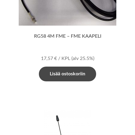
RG58 4M FME – FME KAAPELI
17,57
€
/ KPL
(alv 25.5%)
Lisää ostoskoriin