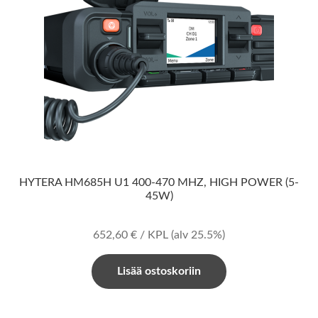
HYTERA HM685H U1 400-470 MHZ, HIGH POWER (5-
45W)
652,60
€
/ KPL
(alv 25.5%)
Lisää ostoskoriin