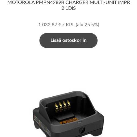
MOTOROLA PMPN4289B CHARGER MULTI-UNIT IMPR
2 1DIS
1 032,87
€
/ KPL
(alv 25.5%)
Lisää ostoskoriin