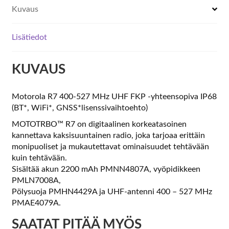
Kuvaus
Lisätiedot
KUVAUS
Motorola R7 400-527 MHz UHF FKP -yhteensopiva IP68
(BT*, WiFi*, GNSS*lisenssivaihtoehto)
MOTOTRBO™ R7 on digitaalinen korkeatasoinen
kannettava kaksisuuntainen radio, joka tarjoaa erittäin
monipuoliset ja mukautettavat ominaisuudet tehtävään
kuin tehtävään.
Sisältää akun 2200 mAh PMNN4807A, vyöpidikkeen
PMLN7008A,
Pölysuoja PMHN4429A ja UHF-antenni 400 – 527 MHz
PMAE4079A.
SAATAT PITÄÄ MYÖS