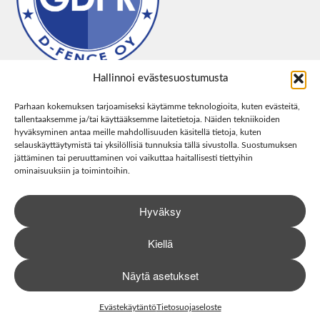
Hallinnoi evästesuostumusta
Parhaan kokemuksen tarjoamiseksi käytämme teknologioita, kuten evästeitä,
tallentaaksemme ja/tai käyttääksemme laitetietoja. Näiden tekniikoiden
hyväksyminen antaa meille mahdollisuuden käsitellä tietoja, kuten
selauskäyttäytymistä tai yksilöllisiä tunnuksia tällä sivustolla. Suostumuksen
jättäminen tai peruuttaminen voi vaikuttaa haitallisesti tiettyihin
ominaisuuksiin ja toimintoihin.
Hyväksy
Kiellä
Näytä asetukset
0
Haku
Etsi:
Evästekäytäntö
Tietosuojaseloste