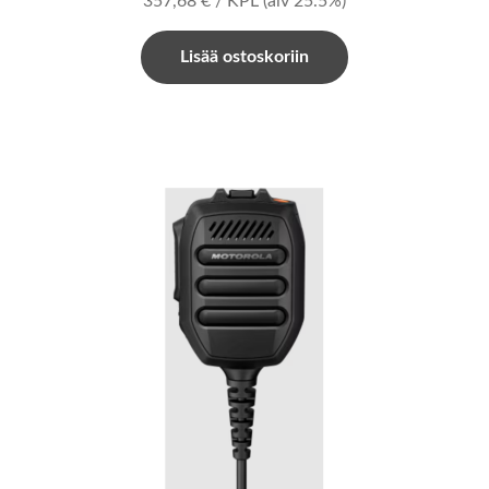
357,68
€
/ KPL
(alv 25.5%)
Lisää ostoskoriin