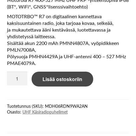
Motorola R7 400-527 MHz UHF FKP -yhteensopiva IP68
(BT*, WiFi*, GNSS*lisenssivaihtoehto)
MOTOTRBO™ R7 on digitaalinen kannettava
kaksisuuntainen radio, joka tarjoaa kovaa, selkeää,
ja mukautettava ääni kestävässä, luotettavassa ja
yhdistetyssä laitteessa.
Sisältää akun 2200 mAh PMNN4807A, vyöpidikkeen
PMLN7008A,
Pölysuoja PMHN4429A ja UHF-antenni 400 – 527 MHz
PMAE4079A.
Motorola
Lisää ostoskoriin
R7
400-
527
MHz
Tuotetunnus (SKU):
MDH06RDN9WA2AN
UHF
Osasto:
UHF Käsiradiopuhelimet
FKP
Capable
IP68
määrä