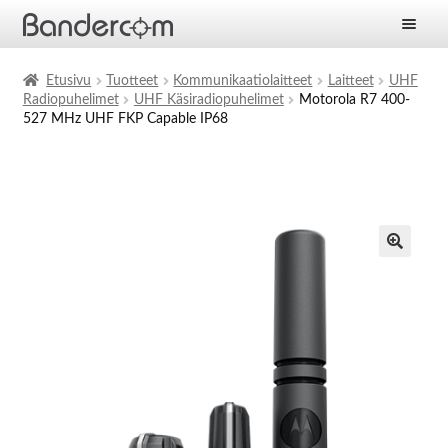
Etusivu
Etusivu
Tuotteet
Kommunikaatiolaitteet
Laitteet
UHF
Radiopuhelimet
UHF Käsiradiopuhelimet
Motorola R7 400-
Laajen
Tuotteet
527 MHz UHF FKP Capable IP68
alemm
tason
Laajen
Ratkaisut
valikko
alemm
tason
Laajen
Palvelut
valikko
alemm
tason
Yritys
valikko
Ajankohtaista
Yhteystiedot