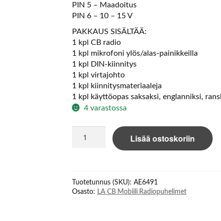
PIN 5 – Maadoitus
PIN 6 – 10 – 15 V
PAKKAUS SISÄLTÄÄ:
1 kpl CB radio
1 kpl mikrofoni ylös/alas-painikkeilla
1 kpl DIN-kiinnitys
1 kpl virtajohto
1 kpl kiinnitysmateriaaleja
1 kpl käyttöopas saksaksi, englanniksi, ransk
4 varastossa
Albrecht
Lisää ostoskoriin
AE
6491
VOX
12/24V
Tuotetunnus (SKU):
AE6491
AM/FM
Osasto:
LA CB Mobiili Radiopuhelimet
määrä