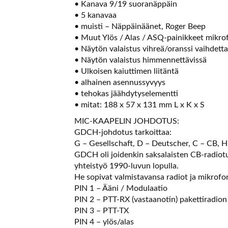
• Kanava 9/19 suoranäppäin
• 5 kanavaa
• muisti – Näppäinäänet, Roger Beep
• Muut Ylös / Alas / ASQ-painikkeet mikro
• Näytön valaistus vihreä/oranssi vaihdetta
• Näytön valaistus himmennettävissä
• Ulkoisen kaiuttimen liitäntä
• alhainen asennussyvyys
• tehokas jäähdytyselementti
• mitat: 188 x 57 x 131 mm L x K x S
MIC-KAAPELIN JOHDOTUS:
GDCH-johdotus tarkoittaa:
G – Gesellschaft, D – Deutscher, C – CB, H 
GDCH oli joidenkin saksalaisten CB-radiot
yhteistyö 1990-luvun lopulla.
He sopivat valmistavansa radiot ja mikrofo
PIN 1 – Ääni / Modulaatio
PIN 2 – PTT-RX (vastaanotin) pakettiradion
PIN 3 – PTT-TX
PIN 4 – ylös/alas