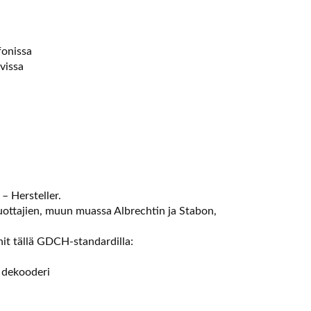
fonissa
vissa
– Hersteller.
uottajien, muun muassa Albrechtin ja Stabon,
nit tällä GDCH-standardilla:
 dekooderi