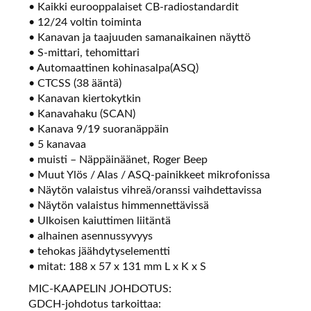
• Kaikki eurooppalaiset CB-radiostandardit
• 12/24 voltin toiminta
• Kanavan ja taajuuden samanaikainen näyttö
• S-mittari, tehomittari
• Automaattinen kohinasalpa(ASQ)
• CTCSS (38 ääntä)
• Kanavan kiertokytkin
• Kanavahaku (SCAN)
• Kanava 9/19 suoranäppäin
• 5 kanavaa
• muisti – Näppäinäänet, Roger Beep
• Muut Ylös / Alas / ASQ-painikkeet mikrofonissa
• Näytön valaistus vihreä/oranssi vaihdettavissa
• Näytön valaistus himmennettävissä
• Ulkoisen kaiuttimen liitäntä
• alhainen asennussyvyys
• tehokas jäähdytyselementti
• mitat: 188 x 57 x 131 mm L x K x S
MIC-KAAPELIN JOHDOTUS:
GDCH-johdotus tarkoittaa: