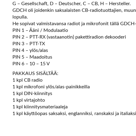
G – Gesellschaft, D – Deutscher, C – CB, H – Hersteller.
GDCH oli joidenkin saksalaisten CB-radiotuottajien, muun
lopulla.
He sopivat valmistavansa radiot ja mikrofonit tällä GDCH-
PIN 1 – Ääni / Modulaatio
PIN 2 – PTT-RX (vastaanotin) pakettiradion dekooderi
PIN 3 – PTT-TX
PIN 4 – ylös/alas
PIN 5 – Maadoitus
PIN 6 – 10 – 15 V
PAKKAUS SISÄLTÄÄ:
1 kpl CB radio
1 kpl mikrofoni ylös/alas-painikkeilla
1 kpl DIN-kiinnitys
1 kpl virtajohto
1 kpl kiinnitysmateriaaleja
1 kpl käyttöopas saksaksi, englanniksi, ranskaksi ja italiaks