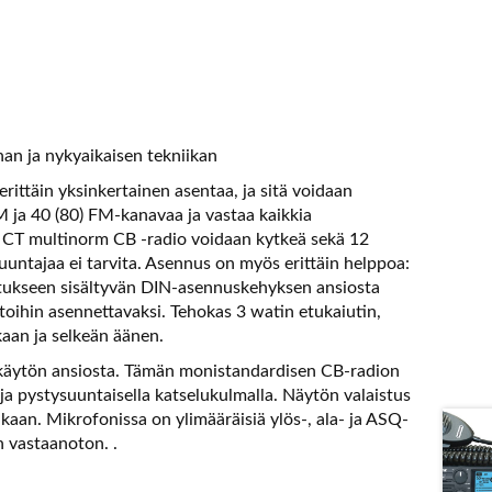
an ja nykyaikaisen tekniikan
ittäin yksinkertainen asentaa, ja sitä voidaan
M ja 40 (80) FM-kanavaa ja vastaa kaikkia
1 CT multinorm CB -radio voidaan kytkeä sekä 12
emuuntajaa ei tarvita. Asennus on myös erittäin helppoa:
tukseen sisältyvän DIN-asennuskehyksen ansiosta
toihin asennettavaksi. Tehokas 3 watin etukaiutin,
kaan ja selkeän äänen.
n käytön ansiosta. Tämän monistandardisen CB-radion
ja pystysuuntaisella katselukulmalla. Näytön valaistus
ukaan. Mikrofonissa on ylimääräisiä ylös-, ala- ja ASQ-
n vastaanoton. .