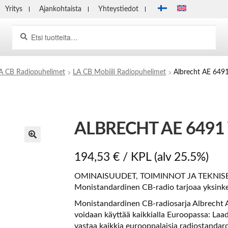
Yritys
Ajankohtaista
Yhteystiedot
Haku
Etsi:
A CB Radiopuhelimet
LA CB Mobiili Radiopuhelimet
Albrecht AE 64
ALBRECHT AE 6491
194,53
€
/ KPL
(alv 25.5%)
OMINAISUUDET, TOIMINNOT JA TEKNISE
Monistandardinen CB-radio tarjoaa yksinke
Monistandardinen CB-radiosarja Albrecht AE
voidaan käyttää kaikkialla Euroopassa: Laa
vastaa kaikkia eurooppalaisia radiostandar