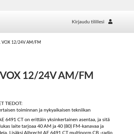
Kirjaudu tilillesi
91 VOX 12/24V AM/FM
 VOX 12/24V AM/FM
T TIEDOT:
rtaisen toiminnan ja nykyaikaisen tekniikan
 6491 CT on erittäin yksinkertainen asentaa, ja sitä
dukas laite tarjoaa 40 AM ja 40 (80) FM-kanavaa ja
deja. Lisäksi Albrecht AE 6491 CT multinorm CB -radio