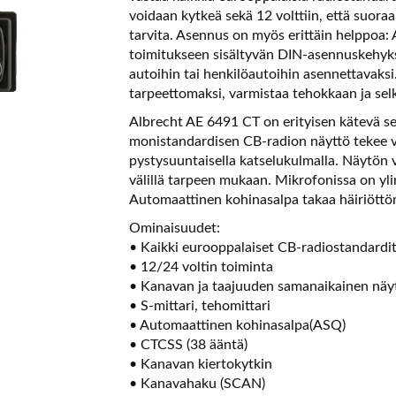
voidaan kytkeä sekä 12 volttiin, että suoraa
tarvita. Asennus on myös erittäin helppoa:
toimitukseen sisältyvän DIN-asennuskehyks
autoihin tai henkilöautoihin asennettavaksi
tarpeettomaksi, varmistaa tehokkaan ja sel
Albrecht AE 6491 CT on erityisen kätevä se
monistandardisen CB-radion näyttö tekee va
pystysuuntaisella katselukulmalla. Näytön v
välillä tarpeen mukaan. Mikrofonissa on ylim
Automaattinen kohinasalpa takaa häiriöttö
Ominaisuudet:
• Kaikki eurooppalaiset CB-radiostandardi
• 12/24 voltin toiminta
• Kanavan ja taajuuden samanaikainen näy
• S-mittari, tehomittari
• Automaattinen kohinasalpa(ASQ)
• CTCSS (38 ääntä)
• Kanavan kiertokytkin
• Kanavahaku (SCAN)