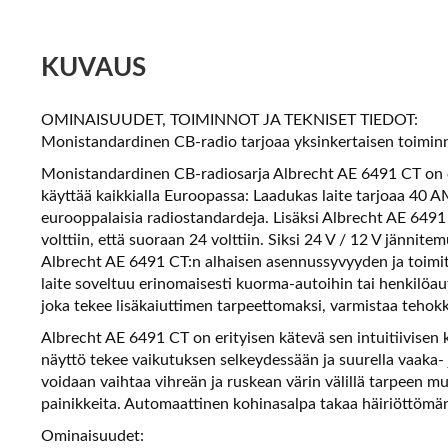
KUVAUS
OMINAISUUDET, TOIMINNOT JA TEKNISET TIEDOT:
Monistandardinen CB-radio tarjoaa yksinkertaisen toiminn
Monistandardinen CB-radiosarja Albrecht AE 6491 CT on er
käyttää kaikkialla Euroopassa: Laadukas laite tarjoaa 40 A
eurooppalaisia radiostandardeja. Lisäksi Albrecht AE 649
volttiin, että suoraan 24 volttiin. Siksi 24 V / 12 V jännit
Albrecht AE 6491 CT:n alhaisen asennussyvyyden ja toimi
laite soveltuu erinomaisesti kuorma-autoihin tai henkilöau
joka tekee lisäkaiuttimen tarpeettomaksi, varmistaa tehok
Albrecht AE 6491 CT on erityisen kätevä sen intuitiivise
näyttö tekee vaikutuksen selkeydessään ja suurella vaaka- 
voidaan vaihtaa vihreän ja ruskean värin välillä tarpeen m
painikkeita. Automaattinen kohinasalpa takaa häiriöttömä
Ominaisuudet: