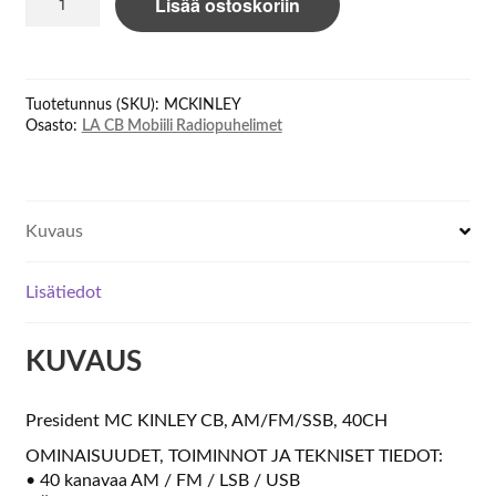
Lisää ostoskoriin
Mc
Kinley
määrä
Tuotetunnus (SKU):
MCKINLEY
Osasto:
LA CB Mobiili Radiopuhelimet
Kuvaus
Lisätiedot
KUVAUS
President MC KINLEY CB, AM/FM/SSB, 40CH
OMINAISUUDET, TOIMINNOT JA TEKNISET TIEDOT:
• 40 kanavaa AM / FM / LSB / USB