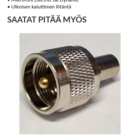
• Mikrofoni Electret tai Dynamic
• Ulkoisen kaiuttimen liitäntä
SAATAT PITÄÄ MYÖS