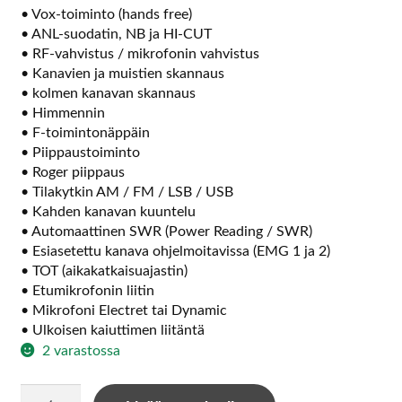
• Vox-toiminto (hands free)
• ANL-suodatin, NB ja HI-CUT
• RF-vahvistus / mikrofonin vahvistus
• Kanavien ja muistien skannaus
• kolmen kanavan skannaus
• Himmennin
• F-toimintonäppäin
• Piippaustoiminto
• Roger piippaus
• Tilakytkin AM / FM / LSB / USB
• Kahden kanavan kuuntelu
• Automaattinen SWR (Power Reading / SWR)
• Esiasetettu kanava ohjelmoitavissa (EMG 1 ja 2)
• TOT (aikakatkaisuajastin)
• Etumikrofonin liitin
• Mikrofoni Electret tai Dynamic
• Ulkoisen kaiuttimen liitäntä
2 varastossa
President