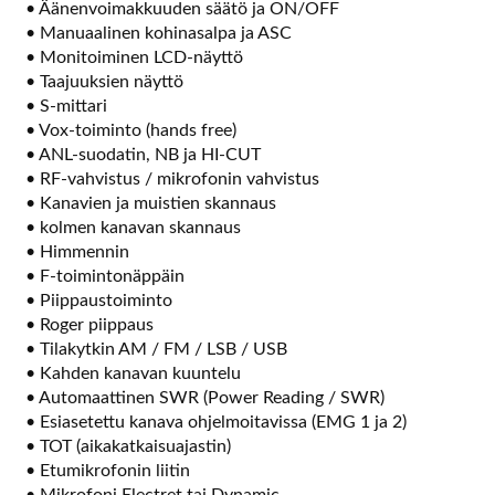
• Äänenvoimakkuuden säätö ja ON/OFF
• Manuaalinen kohinasalpa ja ASC
• Monitoiminen LCD-näyttö
• Taajuuksien näyttö
• S-mittari
• Vox-toiminto (hands free)
• ANL-suodatin, NB ja HI-CUT
• RF-vahvistus / mikrofonin vahvistus
• Kanavien ja muistien skannaus
• kolmen kanavan skannaus
• Himmennin
• F-toimintonäppäin
• Piippaustoiminto
• Roger piippaus
• Tilakytkin AM / FM / LSB / USB
• Kahden kanavan kuuntelu
• Automaattinen SWR (Power Reading / SWR)
• Esiasetettu kanava ohjelmoitavissa (EMG 1 ja 2)
• TOT (aikakatkaisuajastin)
• Etumikrofonin liitin