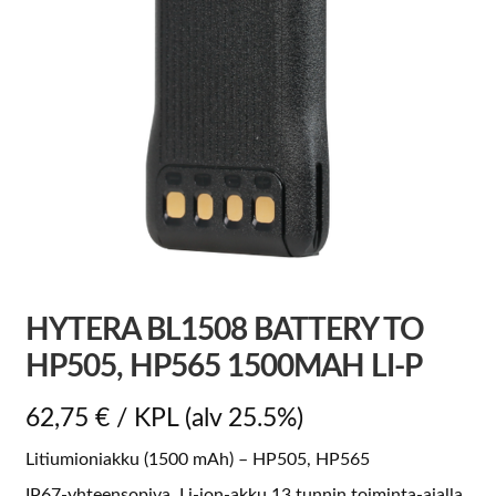
HYTERA BL1508 BATTERY TO
HP505, HP565 1500MAH LI-P
62,75
€
/ KPL
(alv 25.5%)
Litiumioniakku (1500 mAh) – HP505, HP565
IP67-yhteensopiva, Li-ion-akku 13 tunnin toiminta-ajalla