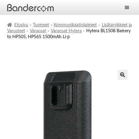
Etusivu
Etusivu
Tuotteet
Kommunikaatiolaitteet
Lisätarvikkeet ja
Varusteet
Varaosat
Varaosat Hytera
Hytera BL1508 Battery
Laajen
Tuotteet
to HP505, HP565 1500mAh Li-p
alemm
tason
Laajen
Ratkaisut
valikko
alemm
tason
Laajen
Palvelut
valikko
alemm
tason
Yritys
valikko
Ajankohtaista
Yhteystiedot