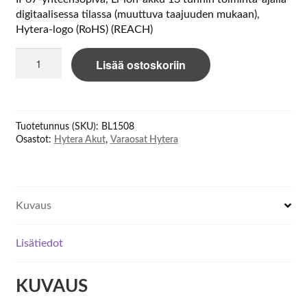
digitaalisessa tilassa (muuttuva taajuuden mukaan),
Hytera-logo (RoHS) (REACH)
Hytera
Lisää ostoskoriin
BL1508
Battery
to
HP505,
Tuotetunnus (SKU):
BL1508
HP565
Osastot:
Hytera Akut
,
Varaosat Hytera
1500mAh
Li-
p
määrä
Kuvaus
Lisätiedot
KUVAUS