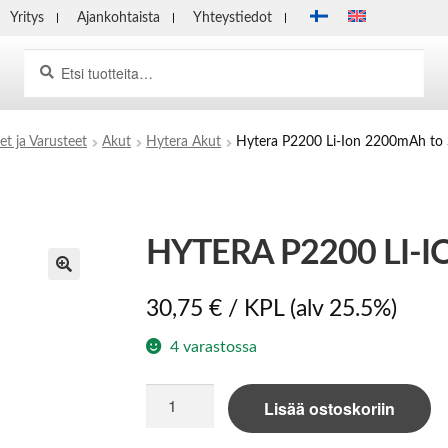
Yritys
Ajankohtaista
Yhteystiedot
Haku
Etsi:
et ja Varusteet
Akut
Hytera Akut
Hytera P2200 Li-Ion 2200mAh to
HYTERA P2200 LI-
30,75
€
/ KPL
(alv 25.5%)
4 varastossa
Hytera
Lisää ostoskoriin
P2200
Li-