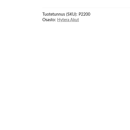
Ion
2200mAh
Tuotetunnus (SKU):
P2200
to
Osasto:
Hytera Akut
S1
määrä