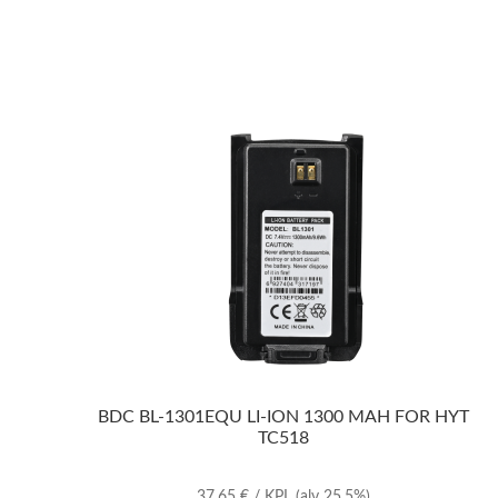
BDC BL-1301EQU LI-ION 1300 MAH FOR HYT
TC518
37,65
€
/ KPL
(alv 25.5%)