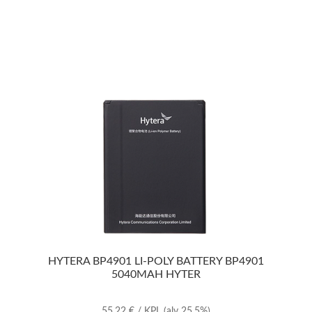
HYTERA BP4901 LI-POLY BATTERY BP4901
5040MAH HYTER
55,22
€
/ KPL
(alv 25.5%)