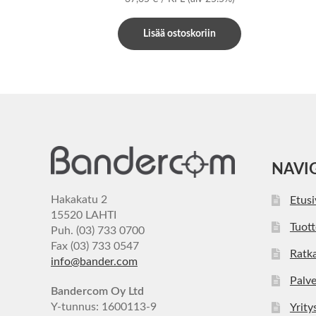
Lisää ostoskoriin
NAVI
Hakakatu 2
Etus
15520 LAHTI
Tuott
Puh. (03) 733 0700
Fax (03) 733 0547
Ratka
info@bander.com
Palve
Bandercom Oy Ltd
Y-tunnus: 1600113-9
Yrity