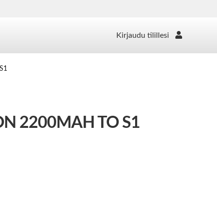
Kirjaudu tilillesi
 S1
ION 2200MAH TO S1