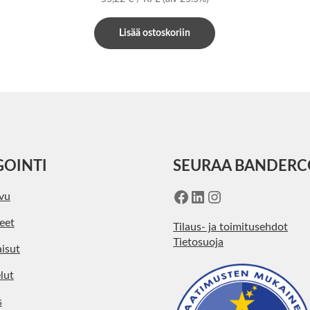
Lisää ostoskoriin
GOINTI
SEURAA BANDER
Facebook
LinkedIn
Instagram
ivu
eet
Tilaus- ja toimitusehdot
Tietosuoja
isut
lut
s