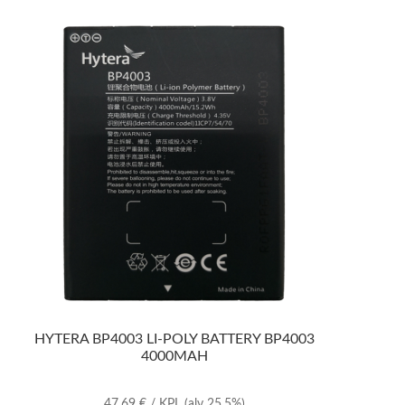
HYTERA BP4003 LI-POLY BATTERY BP4003
4000MAH
47,69
€
/ KPL
(alv 25.5%)