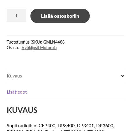
Motorola
Lisää ostoskoriin
Dock
03
GMLN4488
Belt
Tuotetunnus (SKU):
GMLN4488
Clip
Osasto:
Vyöklipsit Motorola
Klick
Fast
MTP
määrä
Kuvaus
Lisätiedot
KUVAUS
Sopii radioihin: CEP400, DP3400, DP3401, DP3600,