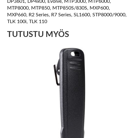
DP3601, DP4x00, Evolve, MTP3000, MTP6000,
MTP8000, MTP850, MTP850S/830S, MXP600,
MXP660, R2 Series, R7 Series, SL1600, STP8000/9000,
TLK 100i, TLK 110
TUTUSTU MYÖS