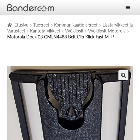
Etusivu
Etusivu
Tuotteet
Kommunikaatiolaitteet
Lisätarvikkeet ja
Varusteet
Kantotarvikkeet
Vyöklipsit
Vyöklipsit Motorola
Laajen
Tuotteet
Motorola Dock 03 GMLN4488 Belt Clip Klick Fast MTP
alemm
tason
Laajen
Ratkaisut
valikko
alemm
tason
Laajen
Palvelut
valikko
alemm
tason
Yritys
valikko
Ajankohtaista
Yhteystiedot