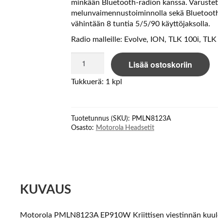
minkään Bluetooth-radion kanssa. Varustet
melunvaimennustoiminnolla sekä Bluetooth 
vähintään 8 tuntia 5/5/90 käyttöjaksolla.
Radio malleille: Evolve, ION, TLK 100i, TLK
Motorola
Lisää ostoskoriin
PMLN8123A
EP910W
Tukkuerä: 1 kpl
WIRELESS
EARPIECE
määrä
Tuotetunnus (SKU):
PMLN8123A
Osasto:
Motorola Headsetit
KUVAUS
Motorola PMLN8123A EP910W Kriittisen viestinnän kuulo