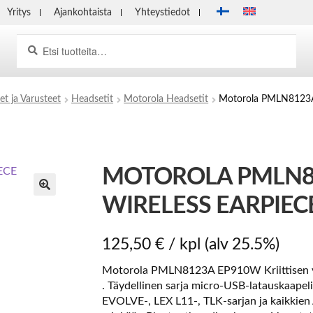
Yritys
Ajankohtaista
Yhteystiedot
Haku
Etsi:
et ja Varusteet
Headsetit
Motorola Headsetit
Motorola PMLN8123
MOTOROLA PMLN8
WIRELESS EARPIEC
125,50
€
/ kpl
(alv 25.5%)
Motorola PMLN8123A EP910W Kriittisen vi
. Täydellinen sarja micro-USB-latauskaap
EVOLVE-, LEX L11-, TLK-sarjan ja kaikkien 