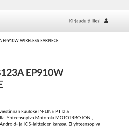
Kirjaudu tilillesi
A EP910W WIRELESS EARPIECE
123A EP910W
E
estinnän kuuloke IN-LINE PTT:llä
elilla. Yhteensopiva Motorola MOTOTRBO ION-,
Android- ja iOS-laitteiden kanssa. Ei yhteensopiva