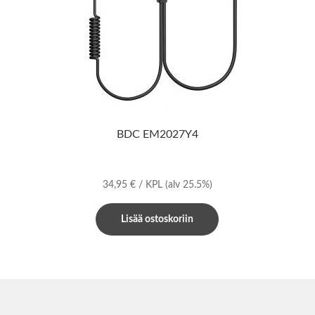
BDC EM2027Y4
34,95
€
/ KPL
(alv 25.5%)
Lisää ostoskoriin