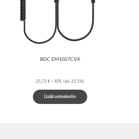
BDC EM1027CVX
25,73
€
/ KPL
(alv 25.5%)
Lisää ostoskoriin