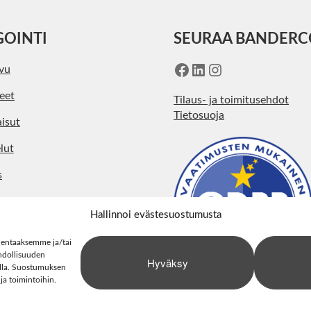
GOINTI
SEURAA BANDER
Facebook
LinkedIn
Instagram
ivu
eet
Tilaus- ja toimitusehdot
Tietosuoja
isut
lut
s
kohtaista
Hallinnoi evästesuostumusta
ystiedot
lentaaksemme ja/tai
hdollisuuden
Hyväksy
stolla. Suostumuksen
 ja toimintoihin.