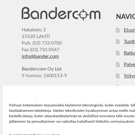
NAVI
Hakakatu 2
Etus
15520 LAHTI
Tuott
Puh. (03) 733 0700
Fax (03) 733 0547
Ratka
info@bander.com
Palve
Bandercom Oy Ltd
Y-tunnus: 1600113-9
Yrity
Ajan
Yhte
Parhaan kokemuksen tarjoamiseksi käytämme teknologioita, kuten evästeitä, tal
käyttääksemme laitetietoja. Näiden tekniikoiden hyväksyminen antaa meille ma
käsitellä tietoja, kuten selauskäyttäytymistä tai yksilöllisiä tunnuksia tällä sivu
jättäminen tai peruuttaminen voi vaikuttaa haitallisesti tiettyihin ominaisuuksiin