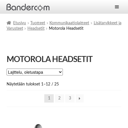
Etusivu
Etusivu
Tuotteet
Kommunikaatiolaitteet
Lisätarvikkeet ja
Varusteet
Headsetit
Motorola Headsetit
Laajen
Tuotteet
alemm
tason
Laajen
Ratkaisut
valikko
alemm
MOTOROLA HEADSETIT
tason
Laajen
Palvelut
valikko
alemm
tason
Yritys
valikko
Näytetään tulokset 1–12 / 25
Ajankohtaista
1
2
3
Yhteystiedot