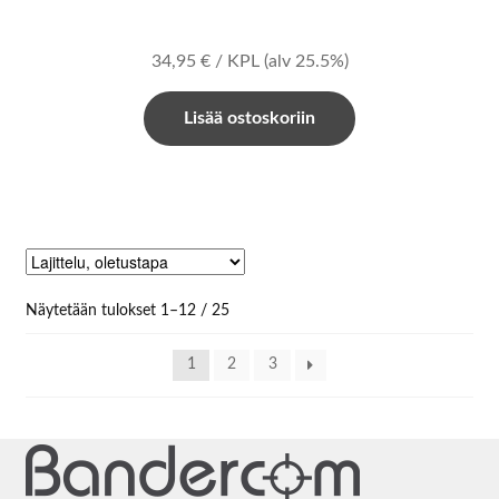
34,95
€
/ KPL
(alv 25.5%)
Lisää ostoskoriin
Näytetään tulokset 1–12 / 25
1
2
3