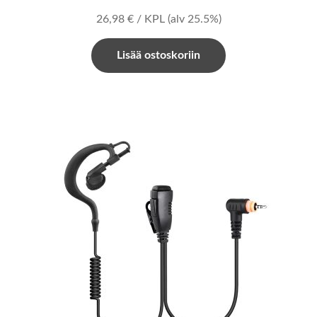
26,98
€
/ KPL
(alv 25.5%)
Lisää ostoskoriin