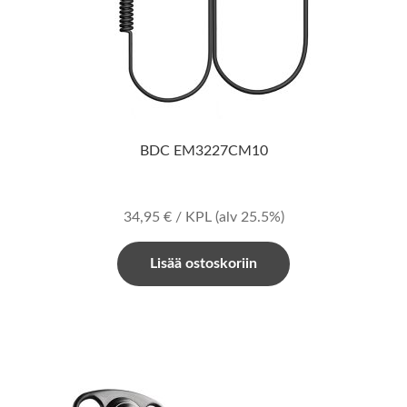
BDC EM3227CM10
34,95
€
/ KPL
(alv 25.5%)
Lisää ostoskoriin