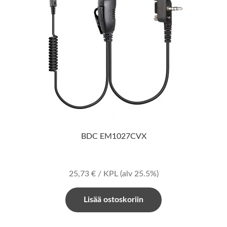
BDC EM1027CVX
25,73
€
/ KPL
(alv 25.5%)
Lisää ostoskoriin