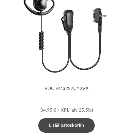
BDC EM3227CY2VX
34,95
€
/ KPL
(alv 25.5%)
Lisää ostoskoriin