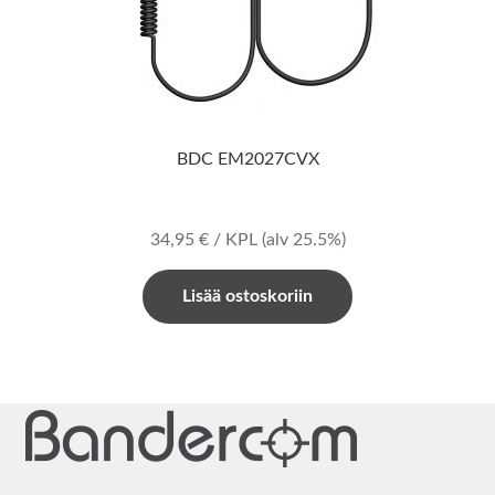
BDC EM2027CVX
34,95
€
/ KPL
(alv 25.5%)
Lisää ostoskoriin