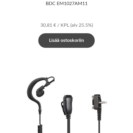
BDC EM1027AM11
30,81
€
/ KPL
(alv 25.5%)
Lisää ostoskoriin