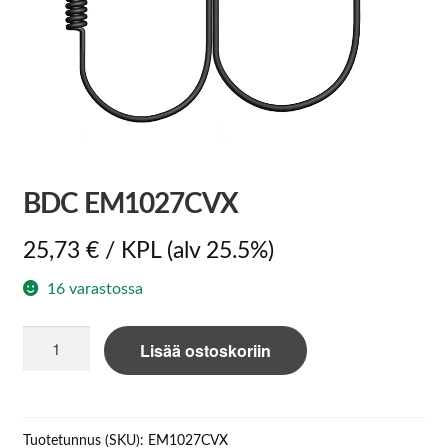
BDC EM1027CVX
25,73
€
/ KPL
(alv 25.5%)
16 varastossa
BDC
Lisää ostoskoriin
EM1027CVX
määrä
Tuotetunnus (SKU):
EM1027CVX