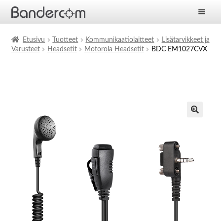
Etusivu
Etusivu
Tuotteet
Kommunikaatiolaitteet
Lisätarvikkeet ja
Varusteet
Headsetit
Motorola Headsetit
BDC EM1027CVX
Laajen
Tuotteet
alemm
tason
Laajen
Ratkaisut
valikko
alemm
tason
Laajen
Palvelut
valikko
alemm
tason
Yritys
valikko
Ajankohtaista
Yhteystiedot