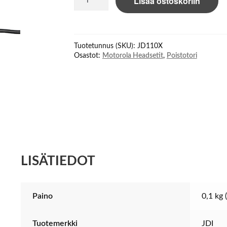
Lisää ostoskoriin
JD-
110X
Earphone-
mike
Tuotetunnus (SKU):
JD110X
for
Osastot:
Motorola Headsetit
,
Poistotori
Motorola
VX-
series
määrä
LISÄTIEDOT
Paino
0,1 kg 
Tuotemerkki
JDI