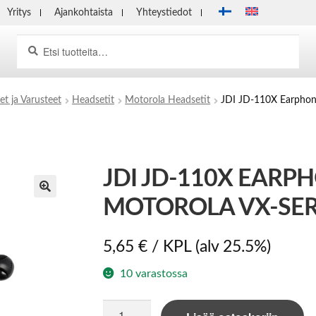
Yritys
Ajankohtaista
Yhteystiedot
Haku
Etsi:
et ja Varusteet
Headsetit
Motorola Headsetit
JDI JD-110X Earphone
JDI JD-110X EARP
MOTOROLA VX-SER
5,65
€
/ KPL
(alv 25.5%)
10 varastossa
JDI