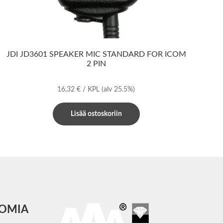
JDI JD3601 SPEAKER MIC STANDARD FOR ICOM
2 PIN
16,32
€
/ KPL
(alv 25.5%)
Lisää ostoskoriin
COMIA