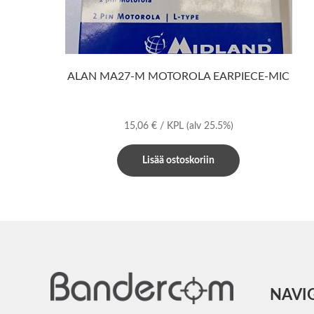
ALAN MA27-M MOTOROLA EARPIECE-MIC
15,06
€
/ KPL
(alv 25.5%)
Lisää ostoskoriin
NAVI