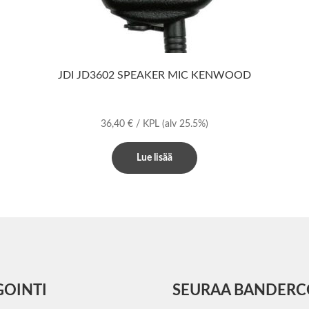
JDI JD3602 SPEAKER MIC KENWOOD
36,40
€
/ KPL
(alv 25.5%)
Lue lisää
GOINTI
SEURAA BANDER