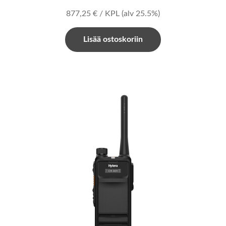
877,25
€
/ KPL
(alv 25.5%)
Lisää ostoskoriin