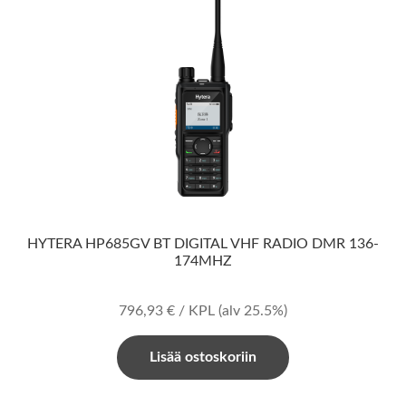
HYTERA HP685GV BT DIGITAL VHF RADIO DMR 136-
174MHZ
796,93
€
/ KPL
(alv 25.5%)
Lisää ostoskoriin