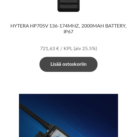
HYTERA HP705V 136-174MHZ, 2000MAH BATTERY,
IP67
721,63
€
/ KPL
(alv 25.5%)
Lisää ostoskoriin