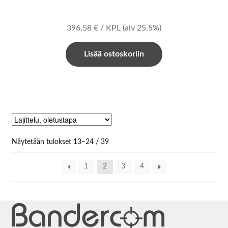
396,58
€
/ KPL
(alv 25.5%)
Lisää ostoskoriin
Näytetään tulokset 13–24 / 39
1
2
3
4