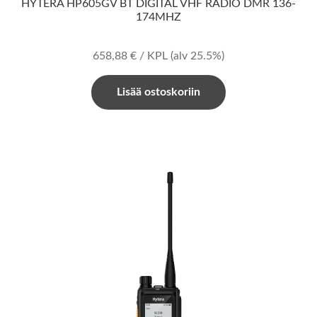
HYTERA HP605GV BT DIGITAL VHF RADIO DMR 136-
174MHZ
658,88
€
/ KPL
(alv 25.5%)
Lisää ostoskoriin