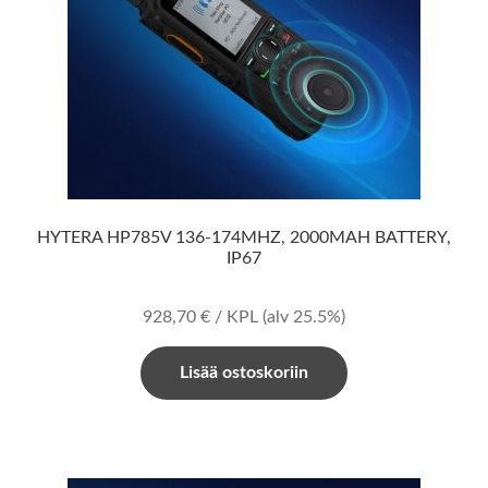
HYTERA HP785V 136-174MHZ, 2000MAH BATTERY,
IP67
928,70
€
/ KPL
(alv 25.5%)
Lisää ostoskoriin