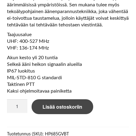
äärimmäisissä ympäristöissä. Sen mukana tulee myös
tekoälypohjainen äänenparannustekniikka, joka vähentää
ei-toivottua taustamelua, jolloin käyttäjät voivat keskittyä
tehtävään tai tehtävään tehostaen viestintää.
Taajuusalue
UHF: 400-527 MHz
VHF: 136-174 MHz
Akun kesto yli 20 tuntia
Selkeä ääni heikon signaalin alueilla
IP67 luokitus
MIL-STD-810 G standardi
Taktinen PTT
Kaksi ohjelmoitavaa painiketta
Hytera
Lisää ostoskoriin
HP685GV
BT
Digital
VHF
Tuotetunnus (SKU):
HP685GVBT
radio