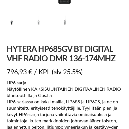
HYTERA HP685GV BT DIGITAL
VHF RADIO DMR 136-174MHZ
796,93
€
/ KPL
(alv 25.5%)
HP6 sarja
Näytöllinen KAKSISUUNTAINEN DIGITAALINEN RADIO
bluetoothilla ja Gps:llä
HP6-sarjassa on kaksi mallia, HP685 ja HP605, ja ne on
suunniteltu erityisesti tehokäyttäjille. Tyyliltään pieni ja
kevyt HP6-sarja tarjoaa vaikuttavia ominaisuuksia ja
toimintoja, kuten markkinoiden johtavan äänentoiston,
laajennetun peiton, litiumpolymeeriakun ja kestävyyden