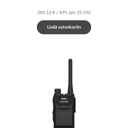
281,12
€
/ KPL
(alv 25.5%)
Lisää ostoskoriin