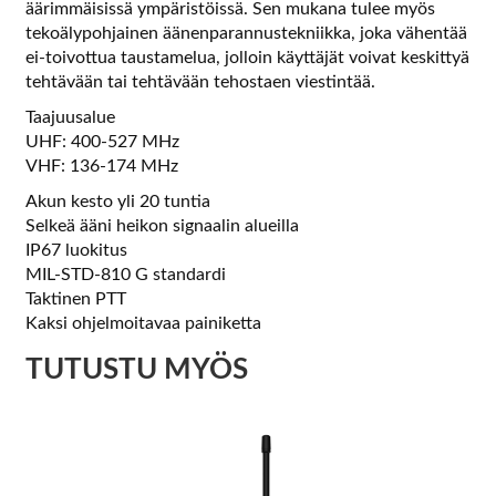
äärimmäisissä ympäristöissä. Sen mukana tulee myös
tekoälypohjainen äänenparannustekniikka, joka vähentää
ei-toivottua taustamelua, jolloin käyttäjät voivat keskittyä
tehtävään tai tehtävään tehostaen viestintää.
Taajuusalue
UHF: 400-527 MHz
VHF: 136-174 MHz
Akun kesto yli 20 tuntia
Selkeä ääni heikon signaalin alueilla
IP67 luokitus
MIL-STD-810 G standardi
Taktinen PTT
Kaksi ohjelmoitavaa painiketta
TUTUSTU MYÖS