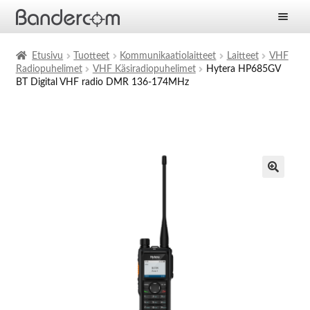
Etusivu
Etusivu
Tuotteet
Kommunikaatiolaitteet
Laitteet
VHF
Radiopuhelimet
VHF Käsiradiopuhelimet
Hytera HP685GV
Laajen
Tuotteet
BT Digital VHF radio DMR 136-174MHz
alemm
tason
Laajen
Ratkaisut
valikko
alemm
tason
Laajen
Palvelut
valikko
alemm
tason
Yritys
valikko
Ajankohtaista
Yhteystiedot