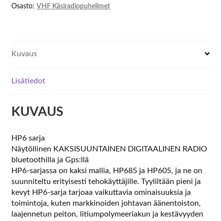
Osasto:
VHF Käsiradiopuhelimet
DMR
136-
174MHz
määrä
Kuvaus
Lisätiedot
KUVAUS
HP6 sarja
Näytöllinen KAKSISUUNTAINEN DIGITAALINEN RADIO
bluetoothilla ja Gps:llä
HP6-sarjassa on kaksi mallia, HP685 ja HP605, ja ne on
suunniteltu erityisesti tehokäyttäjille. Tyyliltään pieni ja
kevyt HP6-sarja tarjoaa vaikuttavia ominaisuuksia ja
toimintoja, kuten markkinoiden johtavan äänentoiston,
laajennetun peiton, litiumpolymeeriakun ja kestävyyden