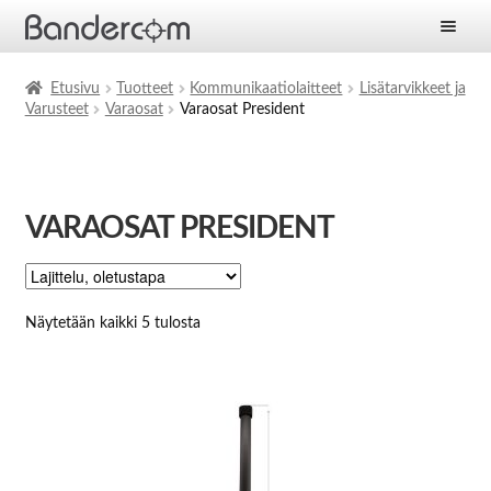
Etusivu
Etusivu
Tuotteet
Kommunikaatiolaitteet
Lisätarvikkeet ja
Varusteet
Varaosat
Varaosat President
Laajen
Tuotteet
alemm
tason
Laajen
Ratkaisut
valikko
alemm
VARAOSAT PRESIDENT
tason
Laajen
Palvelut
valikko
alemm
tason
Yritys
valikko
Näytetään kaikki 5 tulosta
Ajankohtaista
Yhteystiedot