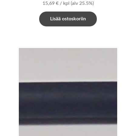
15,69
€
/ kpl
(alv 25.5%)
Lisää ostoskoriin