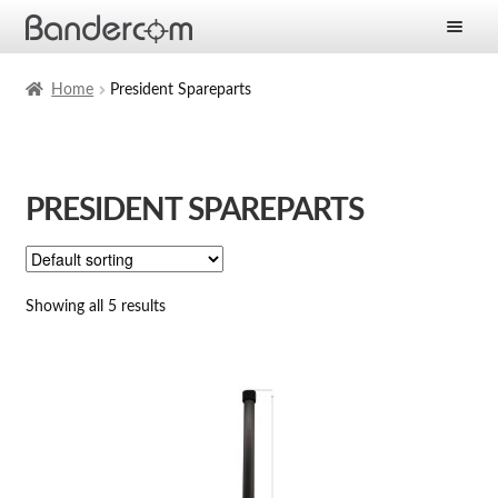
Frontpage
Home
President Spareparts
Expan
Products
child
menu
Expan
Solutions
PRESIDENT SPAREPARTS
child
menu
Expan
Services
child
menu
News
Showing all 5 results
Company
Contact