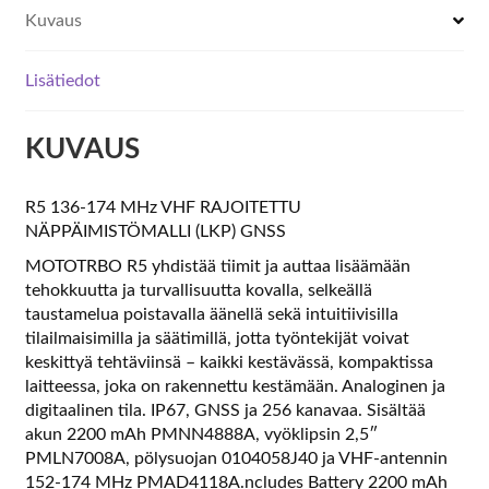
Kuvaus
määrä
Lisätiedot
KUVAUS
R5 136-174 MHz VHF RAJOITETTU
NÄPPÄIMISTÖMALLI (LKP) GNSS
MOTOTRBO R5 yhdistää tiimit ja auttaa lisäämään
tehokkuutta ja turvallisuutta kovalla, selkeällä
taustamelua poistavalla äänellä sekä intuitiivisilla
tilailmaisimilla ja säätimillä, jotta työntekijät voivat
keskittyä tehtäviinsä – kaikki kestävässä, kompaktissa
laitteessa, joka on rakennettu kestämään. Analoginen ja
digitaalinen tila. IP67, GNSS ja 256 kanavaa. Sisältää
akun 2200 mAh PMNN4888A, vyöklipsin 2,5″
PMLN7008A, pölysuojan 0104058J40 ja VHF-antennin
152-174 MHz PMAD4118A.ncludes Battery 2200 mAh