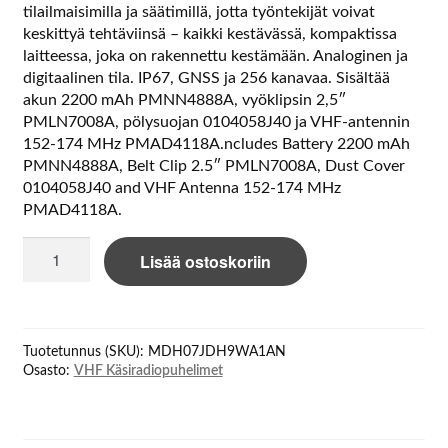
tilailmaisimilla ja säätimillä, jotta työntekijät voivat
keskittyä tehtäviinsä – kaikki kestävässä, kompaktissa
laitteessa, joka on rakennettu kestämään. Analoginen ja
digitaalinen tila. IP67, GNSS ja 256 kanavaa. Sisältää
akun 2200 mAh PMNN4888A, vyöklipsin 2,5″
PMLN7008A, pölysuojan 0104058J40 ja VHF-antennin
152-174 MHz PMAD4118A.ncludes Battery 2200 mAh
PMNN4888A, Belt Clip 2.5″ PMLN7008A, Dust Cover
0104058J40 and VHF Antenna 152-174 MHz
PMAD4118A.
Motorola
Lisää ostoskoriin
R5
136-
174
MHz
Tuotetunnus (SKU):
MDH07JDH9WA1AN
VHF
Osasto:
VHF Käsiradiopuhelimet
LIMITED
KEYPAD
MODEL
(