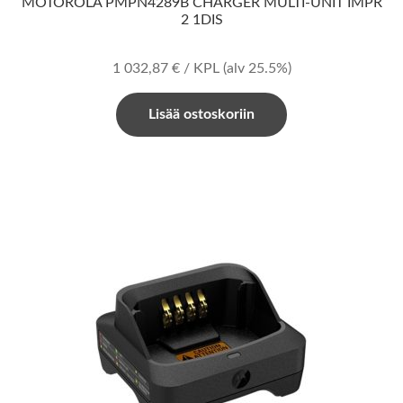
MOTOROLA PMPN4289B CHARGER MULTI-UNIT IMPR
2 1DIS
1 032,87
€
/ KPL
(alv 25.5%)
Lisää ostoskoriin