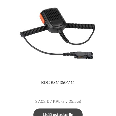
BDC RSM350M11
37,02
€
/ KPL
(alv 25.5%)
Lisää ostoskoriin