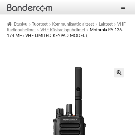
Etusivu
Etusivu
Tuotteet
Kommunikaatiolaitteet
Laitteet
VHF
Radiopuhelimet
VHF Käsiradiopuhelimet
Motorola R5 136-
Laajen
Tuotteet
174 MHz VHF LIMITED KEYPAD MODEL (
alemm
tason
Laajen
Ratkaisut
valikko
alemm
tason
Laajen
Palvelut
valikko
alemm
tason
Yritys
valikko
Ajankohtaista
Yhteystiedot