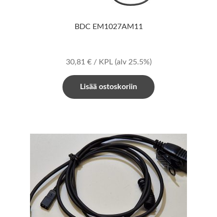
BDC EM1027AM11
30,81
€
/ KPL
(alv 25.5%)
Lisää ostoskoriin