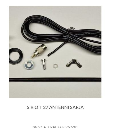
SIRIO T 27 ANTENNI SARJA
38,91
€
/ KPL
(alv 25.5%)