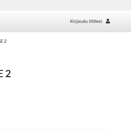
Kirjaudu tilillesi
GE 2
 2