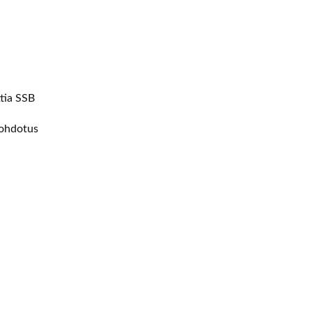
tia SSB
johdotus