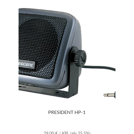
PRESIDENT HP-1
29,00
€
/ KPL
(alv 25.5%)