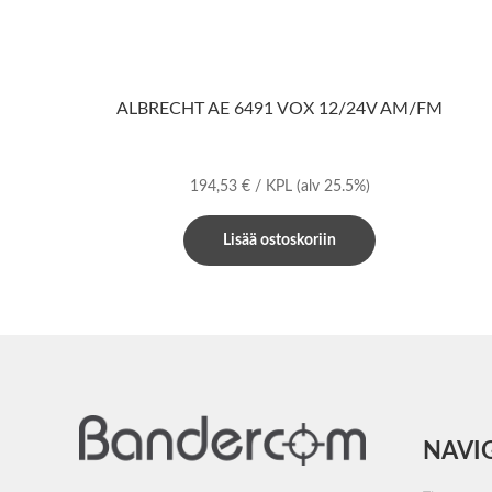
ALBRECHT AE 6491 VOX 12/24V AM/FM
194,53
€
/ KPL
(alv 25.5%)
Lisää ostoskoriin
NAVI