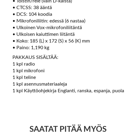
• Toistin/rele (vain D-kaista)
• CTCSS: 38 ääntä
• DCS: 104 koodia
• Mikrofoniliitin: edessä (6 nastaa)
• Ulkoinen Vox-mikrofoniliitäntä
• Ulkoisen kaiuttimen liitäntä
• Koko: 185 (L) x 172 (S) x 56 (K) mm
• Paino: 1,190 kg
PAKKAUS SISÄLTÄÄ:
1 kpl radio
1 kpl mikrofoni
1 kpl teline
1 kpl asennusmateriaaleja
1 kpl Käyttöohjekirja Englanti, ranska, espanja, puola
SAATAT PITÄÄ MYÖS