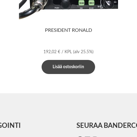
PRESIDENT RONALD
192,02
€
/ KPL
(alv 25.5%)
Lisää ostoskoriin
GOINTI
SEURAA BANDER