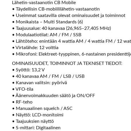
Lähetin-vastaanotin CB Mobile
• Täydellisin CB-mobiililähetin-vastaanotin
• Useimmat saatavilla olevat ominaisuudet ja toiminnot
• Monikaista – Multi Standards (6)
• Taajuusalue: 40 kanavaa (26,965–27,405 MHz)
• Modulaatiotilat: AM / FM / SSB
• Lähtöteho: enintään 4 wattia AM / 4 wattia FM / 12 wat
• Virtalähde: 12 volttia
• Mikrofoni: Elektreet-tyyppinen, 6-nastainen presidentti
OMINAISUUDET, TOIMINNOT JA TEKNISET TIEDOT:
• Syöttö: 13,2 V
• 40 kanavaa AM / FM / LSB / USB
• Kanavan valitsin: pyörivä
• VFO-tila
• Äänenvoimakkuuden säätö ja ON/OFF
• RF-teho
• Manuaalinen squelch / ASC
• Näyttö: LCD-monitoimi
• Taajuuksien näyttö
• S-mittari: Digitaalinen