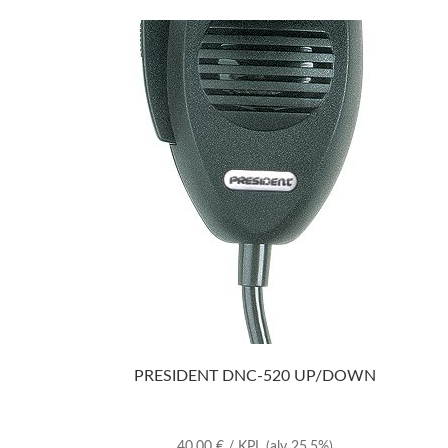
PRESIDENT DNC-520 UP/DOWN
40,00
€
/ KPL
(alv 25.5%)