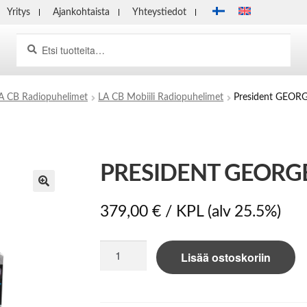
Yritys
Ajankohtaista
Yhteystiedot
Haku
Etsi:
A CB Radiopuhelimet
LA CB Mobiili Radiopuhelimet
President GEOR
PRESIDENT GEORGE
379,00
€
/ KPL
(alv 25.5%)
President
Lisää ostoskoriin
GEORGE
2
määrä