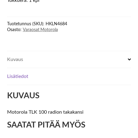
Tukkuerä: 1 kpl
Cover
for
TLK
Tuotetunnus (SKU):
HKLN4684
100i
Osasto:
Varaosat Motorola
määrä
Kuvaus
Lisätiedot
KUVAUS
Motorola TLK 100 radion takakansi
SAATAT PITÄÄ MYÖS