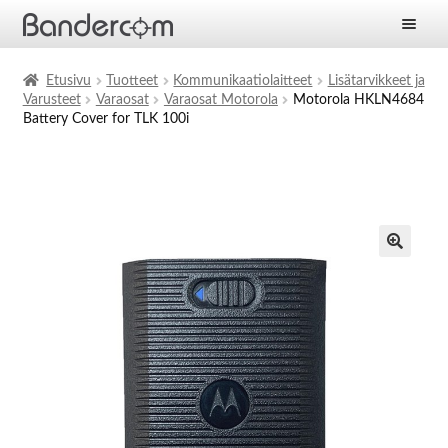
Etusivu
Etusivu
Tuotteet
Kommunikaatiolaitteet
Lisätarvikkeet ja
Varusteet
Varaosat
Varaosat Motorola
Motorola HKLN4684
Laajen
Tuotteet
Battery Cover for TLK 100i
alemm
tason
Laajen
Ratkaisut
valikko
alemm
tason
Laajen
Palvelut
valikko
alemm
tason
Yritys
valikko
Ajankohtaista
Yhteystiedot