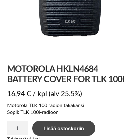
MOTOROLA HKLN4684
BATTERY COVER FOR TLK 100I
16,94
€
/ kpl
(alv 25.5%)
Motorola TLK 100 radion takakansi
Sopii: TLK 100i-radioon
Motorola
Lisää ostoskoriin
HKLN4684
Battery