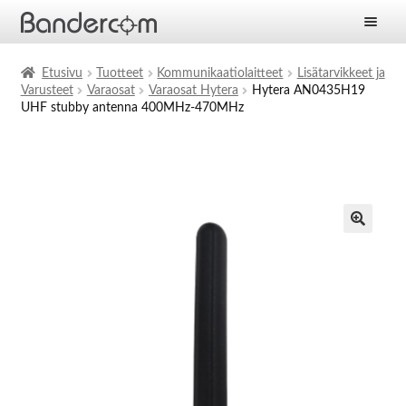
Etusivu
Etusivu
Tuotteet
Kommunikaatiolaitteet
Lisätarvikkeet ja
Varusteet
Varaosat
Varaosat Hytera
Hytera AN0435H19
Laajen
Tuotteet
UHF stubby antenna 400MHz-470MHz
alemm
tason
Laajen
Ratkaisut
valikko
alemm
tason
Laajen
Palvelut
valikko
alemm
tason
Yritys
valikko
Ajankohtaista
Yhteystiedot