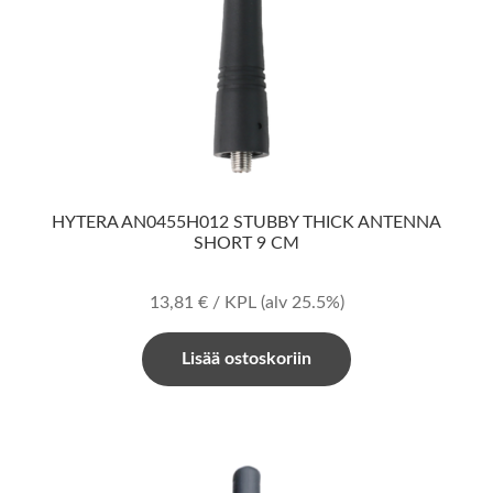
HYTERA AN0455H012 STUBBY THICK ANTENNA
SHORT 9 CM
13,81
€
/ KPL
(alv 25.5%)
Lisää ostoskoriin