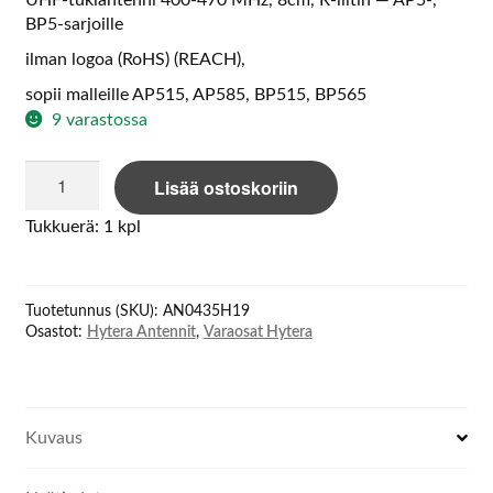
UHF-tukiantenni 400-470 MHz, 8cm, R-liitin — AP5-,
BP5-sarjoille
ilman logoa (RoHS) (REACH),
sopii malleille AP515, AP585, BP515, BP565
9 varastossa
Hytera
Lisää ostoskoriin
AN0435H19
UHF
Tukkuerä: 1 kpl
stubby
antenna
400MHz-
Tuotetunnus (SKU):
AN0435H19
470MHz
Osastot:
Hytera Antennit
,
Varaosat Hytera
määrä
Kuvaus