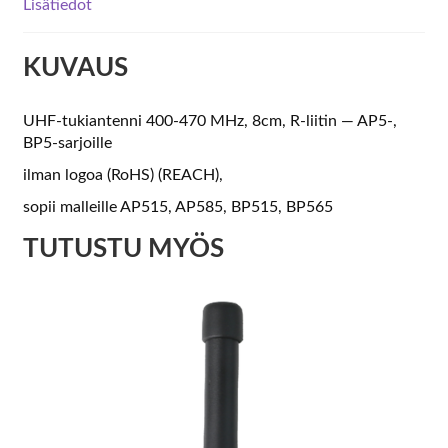
Lisätiedot
KUVAUS
UHF-tukiantenni 400-470 MHz, 8cm, R-liitin — AP5-,
BP5-sarjoille
ilman logoa (RoHS) (REACH),
sopii malleille AP515, AP585, BP515, BP565
TUTUSTU MYÖS