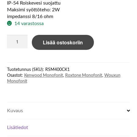
IP-54 Roiskevesi suojattu
Maksimi syöttöteho: 2W
impedanssi 8/16 ohm
14 varastossa
BDC
Lisää ostoskoriin
RSM400CK1
määrä
Tuotetunnus (SKU):
RSM400CK1
Osastot:
Kenwood Monofonit
,
Roxtone Monofonit
,
Wouxun
Monofonit
Kuvaus
Lisätiedot