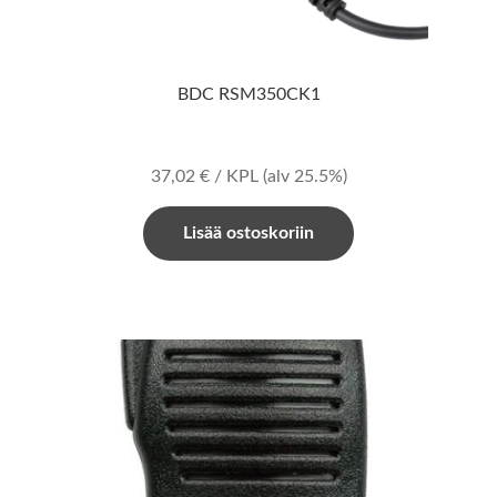
BDC RSM350CK1
37,02
€
/ KPL
(alv 25.5%)
Lisää ostoskoriin