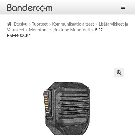
Etusivu
Etusivu
Tuotteet
Kommunikaatiolaitteet
Lisätarvikkeet ja
Varusteet
Monofonit
Roxtone Monofonit
BDC
Laajen
Tuotteet
RSM400CK1
alemm
tason
Laajen
Ratkaisut
valikko
alemm
tason
Laajen
Palvelut
valikko
alemm
tason
Yritys
valikko
Ajankohtaista
Yhteystiedot