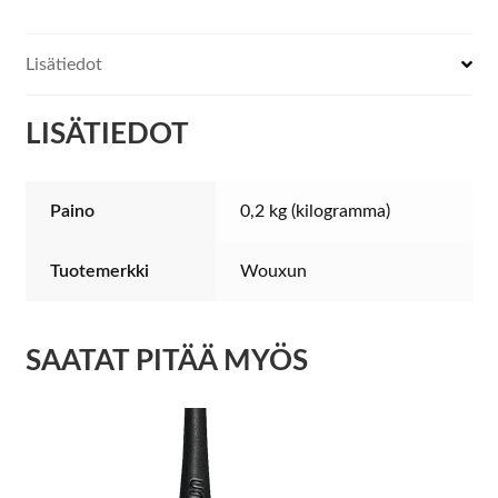
929
/
Lisätiedot
833
määrä
LISÄTIEDOT
Paino
0,2 kg (kilogramma)
Tuotemerkki
Wouxun
SAATAT PITÄÄ MYÖS