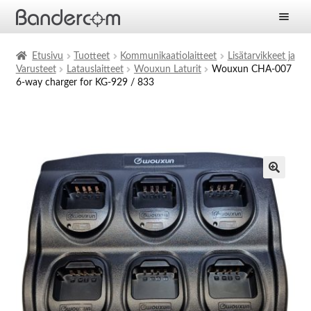
Etusivu
Etusivu
Tuotteet
Kommunikaatiolaitteet
Lisätarvikkeet ja
Varusteet
Latauslaitteet
Wouxun Laturit
Wouxun CHA-007
Laajen
Tuotteet
6-way charger for KG-929 / 833
alemm
tason
Laajen
Ratkaisut
valikko
alemm
tason
Laajen
Palvelut
valikko
alemm
tason
Yritys
valikko
Ajankohtaista
Yhteystiedot