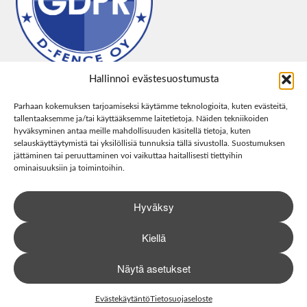
Hallinnoi evästesuostumusta
Parhaan kokemuksen tarjoamiseksi käytämme teknologioita, kuten evästeitä,
tallentaaksemme ja/tai käyttääksemme laitetietoja. Näiden tekniikoiden
hyväksyminen antaa meille mahdollisuuden käsitellä tietoja, kuten
selauskäyttäytymistä tai yksilöllisiä tunnuksia tällä sivustolla. Suostumuksen
jättäminen tai peruuttaminen voi vaikuttaa haitallisesti tiettyihin
ominaisuuksiin ja toimintoihin.
Hyväksy
Kiellä
Näytä asetukset
0
Haku
Etsi:
Evästekäytäntö
Tietosuojaseloste