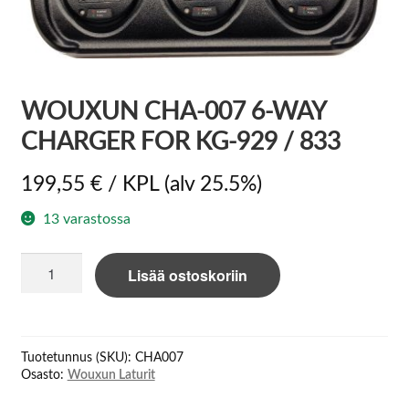
WOUXUN CHA-007 6-WAY
CHARGER FOR KG-929 / 833
199,55
€
/ KPL
(alv 25.5%)
13 varastossa
Wouxun
Lisää ostoskoriin
CHA-
007
6-
way
Tuotetunnus (SKU):
CHA007
charger
Osasto:
Wouxun Laturit
for
KG-