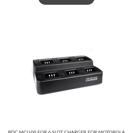
BDC MCLVXLEQR 6 SLOT CHARGER FOR MOTOROLA