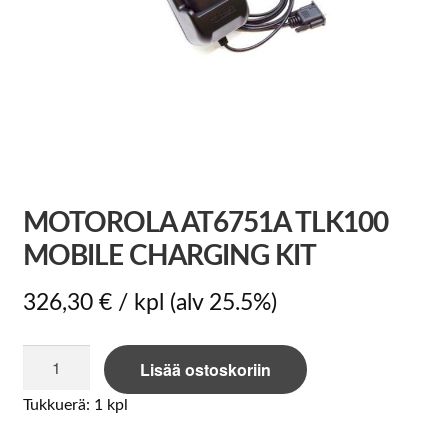
MOTOROLA AT6751A TLK100
MOBILE CHARGING KIT
326,30
€
/ kpl
(alv 25.5%)
Motorola
Lisää ostoskoriin
AT6751A
TLK100
Tukkuerä: 1 kpl
Mobile
Charging