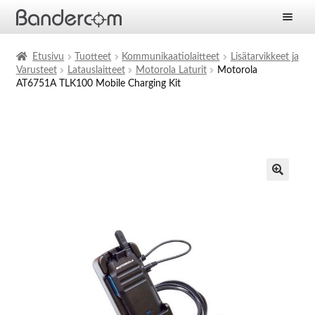
Etusivu
Etusivu
Tuotteet
Kommunikaatiolaitteet
Lisätarvikkeet ja
Varusteet
Latauslaitteet
Motorola Laturit
Motorola
Laajen
Tuotteet
AT6751A TLK100 Mobile Charging Kit
alemm
tason
Laajen
Ratkaisut
valikko
alemm
tason
Laajen
Palvelut
valikko
alemm
tason
Yritys
valikko
Ajankohtaista
Yhteystiedot