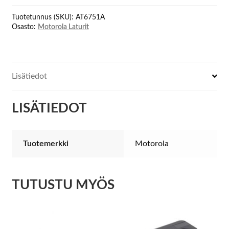
Kit
Tuotetunnus (SKU):
AT6751A
määrä
Osasto:
Motorola Laturit
Lisätiedot
LISÄTIEDOT
Tuotemerkki
Motorola
TUTUSTU MYÖS