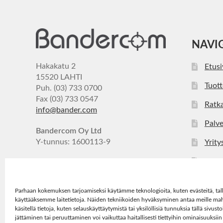
NAVI
Hakakatu 2
Etus
15520 LAHTI
Tuott
Puh. (03) 733 0700
Fax (03) 733 0547
Ratka
info@bander.com
Palve
Bandercom Oy Ltd
Y-tunnus: 1600113-9
Yrity
Ajan
Yhte
Parhaan kokemuksen tarjoamiseksi käytämme teknologioita, kuten evästeitä, tal
käyttääksemme laitetietoja. Näiden tekniikoiden hyväksyminen antaa meille ma
käsitellä tietoja, kuten selauskäyttäytymistä tai yksilöllisiä tunnuksia tällä sivu
jättäminen tai peruuttaminen voi vaikuttaa haitallisesti tiettyihin ominaisuuksiin