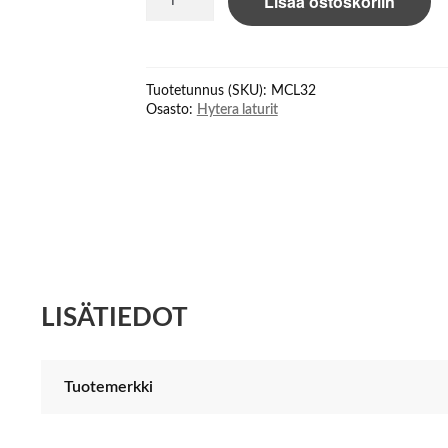
Lisää ostoskoriin
MCL32
Multi
Charger
for
Tuotetunnus (SKU):
MCL32
HP6/HP7xx
Osasto:
Hytera laturit
määrä
LISÄTIEDOT
Tuotemerkki