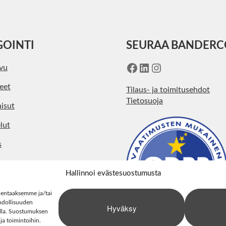
GOINTI
SEURAA BANDER
Facebook
LinkedIn
Instagram
ivu
eet
Tilaus- ja toimitusehdot
Tietosuoja
isut
lut
s
kohtaista
Hallinnoi evästesuostumusta
ystiedot
lentaaksemme ja/tai
hdollisuuden
Hyväksy
stolla. Suostumuksen
 ja toimintoihin.