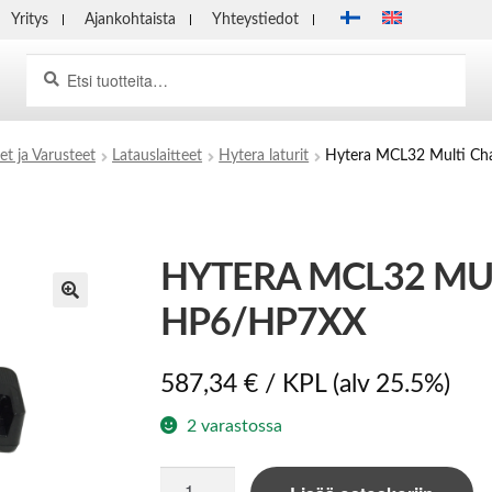
Yritys
Ajankohtaista
Yhteystiedot
Haku
Etsi:
et ja Varusteet
Latauslaitteet
Hytera laturit
Hytera MCL32 Multi Ch
HYTERA MCL32 MU
HP6/HP7XX
587,34
€
/ KPL
(alv 25.5%)
2 varastossa
Hytera