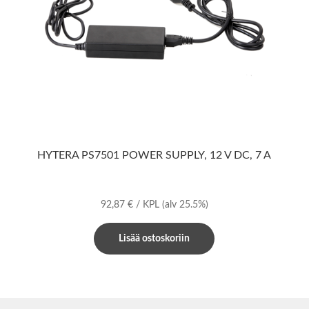
HYTERA PS7501 POWER SUPPLY, 12 V DC, 7 A
92,87
€
/ KPL
(alv 25.5%)
Lisää ostoskoriin