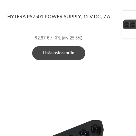
HYTERA PS7501 POWER SUPPLY, 12 V DC, 7 A
92,87
€
/ KPL
(alv 25.5%)
Lisää ostoskoriin