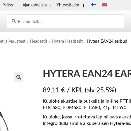
Yritys
Ajankohtaista
Yhteystiedot
Haku
Etsi:
et ja Varusteet
Headsetit
Hytera Headsetit
Hytera EAN24 earbud
HYTERA EAN24 EA
89,11
€
/ KPL
(alv 25.5%)
Kuuloke akustisella putkella ja In-line PTT
PDC680, PDM680, PTC680, Z1p, PT590
Kuuloke, jossa irrotettava läpinäkyvä akustin
Integroidulla sirulla alkuperäisen Hytera-li