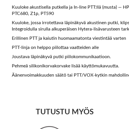
Kuuloke akustisella putkella ja In-line PTT:llä (musta) 
PTC680, Z1p, PT590
Kuuloke, jossa irrotettava läpinäkyvä akustinen putki, klips
Integroidulla sirulla alkuperäisen Hytera-lisävarusteen tar
Erillinen PTT ja kaiutin huomaamatonta viestintää varten
PTT-linja on helppo piilottaa vaatteiden alle
Joustava läpinäkyvä putki piilokommunikaatioon.
Pehmeä silikonikorvakorvake lisää käyttömukavuutta.
Äänenvoimakkuuden säätö tai PTT/VOX-kytkin mahdollin
TUTUSTU MYÖS