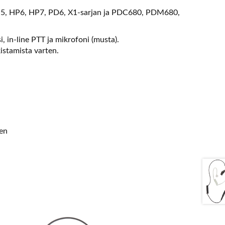
— HP5, HP6, HP7, PD6, X1-sarjan ja PDC680, PDM680,
i, in-line PTT ja mikrofoni (musta).
kistamista varten.
en