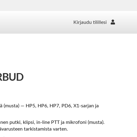
Kirjaudu tilillesi
RBUD
:llä (musta) — HP5, HP6, HP7, PD6, X1-sarjan ja
en putki, klipsi, in-line PTT ja mikrofoni (musta).
sävarusteen tarkistamista varten.