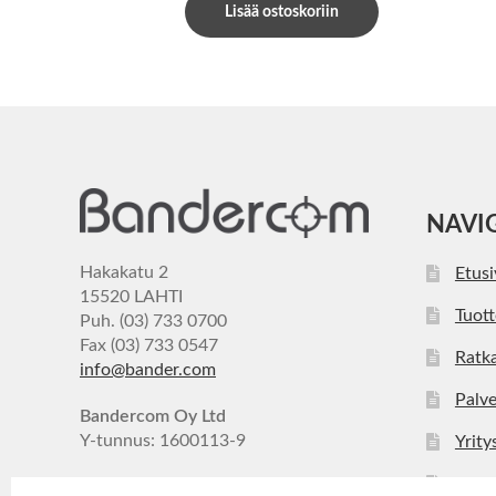
Lisää ostoskoriin
NAVI
Hakakatu 2
Etus
15520 LAHTI
Tuott
Puh. (03) 733 0700
Fax (03) 733 0547
Ratka
info@bander.com
Palve
Bandercom Oy Ltd
Y-tunnus: 1600113-9
Yrity
Ajan