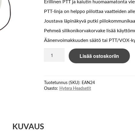
Erillinen PTT ja kaiutin huomaamatonta vie
PTT-linja on helppo piilottaa vaatteiden alle
Joustava läpinäkyvä putki piilokommunikaa
Pehmeä silikonikorvakorvake lisää käyttöm
Äänenvoimakkuuden säätö tai PTT/VOX-ky
Hytera
Lisää ostoskoriin
EAN24
earbud
määrä
Tuotetunnus (SKU):
EAN24
Osasto:
Hytera Headsetit
KUVAUS