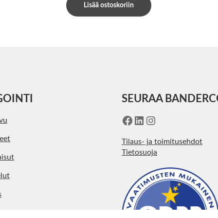
Lisää ostoskoriin
GOINTI
SEURAA BANDER
Facebook
LinkedIn
Instagram
ivu
eet
Tilaus- ja toimitusehdot
Tietosuoja
isut
lut
s
kohtaista