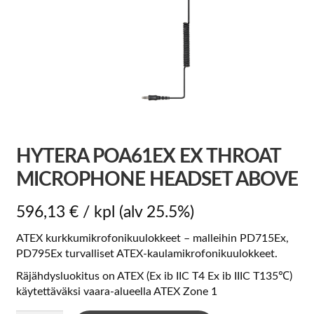
HYTERA POA61EX EX THROAT
MICROPHONE HEADSET ABOVE
596,13
€
/ kpl
(alv 25.5%)
ATEX kurkkumikrofonikuulokkeet – malleihin PD715Ex,
PD795Ex ​​turvalliset ATEX-kaulamikrofonikuulokkeet.
Räjähdysluokitus on ATEX (Ex ib IIC T4 Ex ib IIIC T135℃)
käytettäväksi vaara-alueella ATEX Zone 1