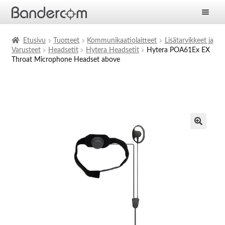
Etusivu
Etusivu
Tuotteet
Kommunikaatiolaitteet
Lisätarvikkeet ja
Varusteet
Headsetit
Hytera Headsetit
Hytera POA61Ex EX
Laajen
Tuotteet
Throat Microphone Headset above
alemm
tason
Laajen
Ratkaisut
valikko
alemm
tason
Laajen
Palvelut
valikko
alemm
tason
Yritys
valikko
Ajankohtaista
Yhteystiedot