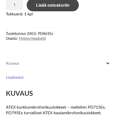
Hytera
Lisää ostoskoriin
POA61Ex
EX
Tukkuerä: 1 kpl
Throat
Microphone
Headset
Tuotetunnus (SKU):
POA61Ex
above
Osasto:
Hytera Headsetit
määrä
Kuvaus
Lisätiedot
KUVAUS
ATEX kurkkumikrofonikuulokkeet – malleihin PD715Ex,
PD795Ex ​​turvalliset ATEX-kaulamikrofonikuulokkeet.