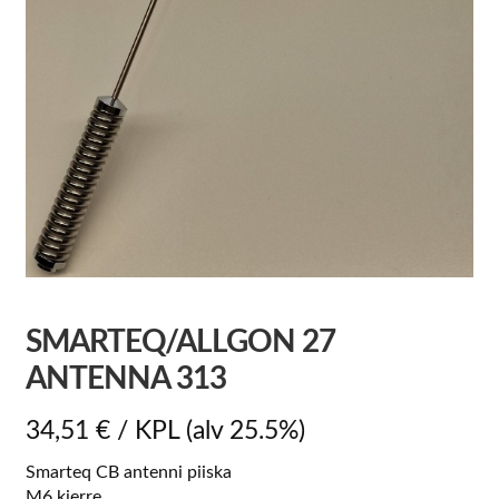
SMARTEQ/ALLGON 27
ANTENNA 313
34,51
€
/ KPL
(alv 25.5%)
Smarteq CB antenni piiska
M6 kierre