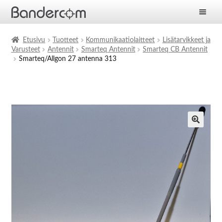
Etusivu
Etusivu
Tuotteet
Kommunikaatiolaitteet
Lisätarvikkeet ja
Varusteet
Antennit
Smarteq Antennit
Smarteq CB Antennit
Laajen
Tuotteet
Smarteq/Allgon 27 antenna 313
alemm
tason
Laajen
Ratkaisut
valikko
alemm
tason
Laajen
Palvelut
valikko
alemm
tason
Yritys
valikko
Ajankohtaista
Yhteystiedot