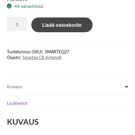
44 varastossa
Smarteq/Allgon
Lisää ostoskoriin
27
antenna
313
määrä
Tuotetunnus (SKU):
SMARTEQ27
Osasto:
Smarteq CB Antennit
Kuvaus
Lisätiedot
KUVAUS