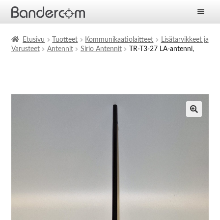
Etusivu
Etusivu
Tuotteet
Kommunikaatiolaitteet
Lisätarvikkeet ja
Varusteet
Antennit
Sirio Antennit
TR-T3-27 LA-antenni,
Laajen
Tuotteet
alemm
tason
Laajen
Ratkaisut
valikko
alemm
tason
Laajen
Palvelut
valikko
alemm
tason
Yritys
valikko
Ajankohtaista
Yhteystiedot