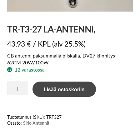
TR-T3-27 LA-ANTENNI,
43,93
€
/ KPL
(alv 25.5%)
CB antenni paksummalla piiskalla, DV27 kiinnitys
62CM 20W/100W
12 varastossa
TR-
Lisää ostoskoriin
T3-
27
LA-
antenni,
Tuotetunnus (SKU):
TRT327
määrä
Osasto:
Sirio Antennit