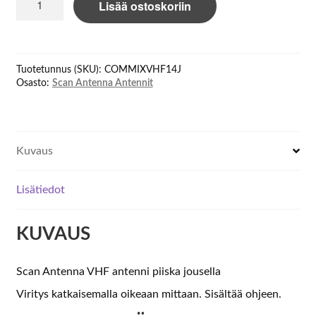
Lisää ostoskoriin
Antenna
VHF
ANTENNI
1/4
Tuotetunnus (SKU):
COMMIXVHF14J
JOUSELLA
Osasto:
Scan Antenna Antennit
määrä
Kuvaus
Lisätiedot
KUVAUS
Scan Antenna VHF antenni piiska jousella
Viritys katkaisemalla oikeaan mittaan. Sisältää ohjeen.