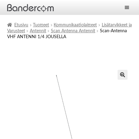
Etusivu
Etusivu
Tuotteet
Kommunikaatiolaitteet
Lisätarvikkeet ja
Varusteet
Antennit
Scan Antenna Antennit
Scan-Antenna
Laajen
Tuotteet
VHF ANTENNI 1/4 JOUSELLA
alemm
tason
Laajen
Ratkaisut
valikko
alemm
tason
Laajen
Palvelut
valikko
alemm
tason
Yritys
valikko
Ajankohtaista
Yhteystiedot