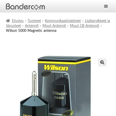
Etusivu
Etusivu
Tuotteet
Kommunikaatiolaitteet
Lisätarvikkeet ja
Varusteet
Antennit
Muut Antennit
Muut CB Antennit
Laajen
Tuotteet
Wilson 5000 Magnetic antenna
alemm
tason
Laajen
Ratkaisut
valikko
alemm
tason
Laajen
Palvelut
valikko
alemm
tason
Yritys
valikko
Ajankohtaista
Yhteystiedot