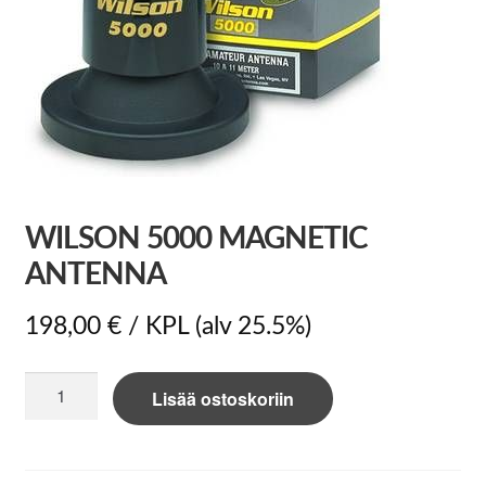
WILSON 5000 MAGNETIC
ANTENNA
198,00
€
/ KPL
(alv 25.5%)
Wilson
Lisää ostoskoriin
5000
Magnetic
antenna
määrä