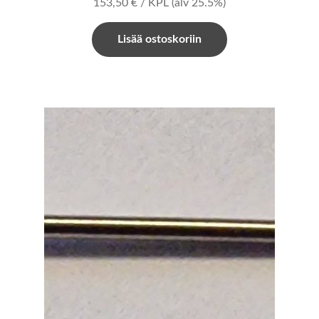
153,50
€
/ KPL
(alv 25.5%)
Lisää ostoskoriin