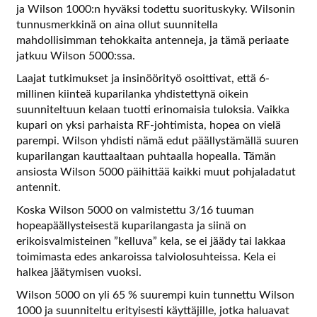
ja Wilson 1000:n hyväksi todettu suorituskyky. Wilsonin
tunnusmerkkinä on aina ollut suunnitella
mahdollisimman tehokkaita antenneja, ja tämä periaate
jatkuu Wilson 5000:ssa.
Laajat tutkimukset ja insinöörityö osoittivat, että 6-
millinen kiinteä kuparilanka yhdistettynä oikein
suunniteltuun kelaan tuotti erinomaisia tuloksia. Vaikka
kupari on yksi parhaista RF-johtimista, hopea on vielä
parempi. Wilson yhdisti nämä edut päällystämällä suuren
kuparilangan kauttaaltaan puhtaalla hopealla. Tämän
ansiosta Wilson 5000 päihittää kaikki muut pohjaladatut
antennit.
Koska Wilson 5000 on valmistettu 3/16 tuuman
hopeapäällysteisestä kuparilangasta ja siinä on
erikoisvalmisteinen ”kelluva” kela, se ei jäädy tai lakkaa
toimimasta edes ankaroissa talviolosuhteissa. Kela ei
halkea jäätymisen vuoksi.
Wilson 5000 on yli 65 % suurempi kuin tunnettu Wilson
1000 ja suunniteltu erityisesti käyttäjille, jotka haluavat