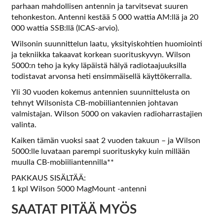
parhaan mahdollisen antennin ja tarvitsevat suuren
tehonkeston. Antenni kestää 5 000 wattia AM:llä ja 20
000 wattia SSB:llä (ICAS-arvio).
Wilsonin suunnittelun laatu, yksityiskohtien huomiointi
ja tekniikka takaavat korkean suorituskyvyn. Wilson
5000:n teho ja kyky läpäistä hälyä radiotaajuuksilla
todistavat arvonsa heti ensimmäisellä käyttökerralla.
Yli 30 vuoden kokemus antennien suunnittelusta on
tehnyt Wilsonista CB-mobiiliantennien johtavan
valmistajan. Wilson 5000 on vakavien radioharrastajien
valinta.
Kaiken tämän vuoksi saat 2 vuoden takuun – ja Wilson
5000:lle luvataan parempi suorituskyky kuin millään
muulla CB-mobiiliantennilla**
PAKKAUS SISÄLTÄÄ:
1 kpl Wilson 5000 MagMount -antenni
SAATAT PITÄÄ MYÖS