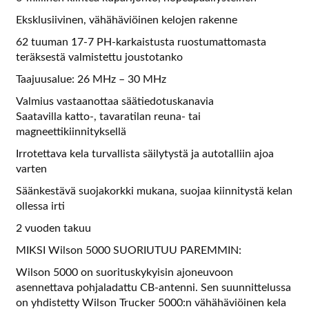
Eksklusiivinen, vähähäviöinen kelojen rakenne
62 tuuman 17-7 PH-karkaistusta ruostumattomasta
teräksestä valmistettu joustotanko
Taajuusalue: 26 MHz – 30 MHz
Valmius vastaanottaa säätiedotuskanavia
Saatavilla katto-, tavaratilan reuna- tai
magneettikiinnityksellä
Irrotettava kela turvallista säilytystä ja autotalliin ajoa
varten
Säänkestävä suojakorkki mukana, suojaa kiinnitystä kelan
ollessa irti
2 vuoden takuu
MIKSI Wilson 5000 SUORIUTUU PAREMMIN:
Wilson 5000 on suorituskykyisin ajoneuvoon
asennettava pohjaladattu CB-antenni. Sen suunnittelussa
on yhdistetty Wilson Trucker 5000:n vähähäviöinen kela